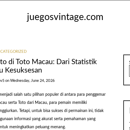
juegosvintage.com
CATEGORIZED
o di Toto Macau: Dari Statistik
u Kesuksesan
v5
on
Wednesday, June 24, 2026
enjadi salah satu pilihan populer di antara para penggemar
acau serta Toto dari Macau, para pemain memiliki
giurkan. Tetapi, untuk bisa sukses di permainan ini, tidak
gunaan informasi yang akurat serta pemahaman yang
i untuk meningkatkan peluang menang.