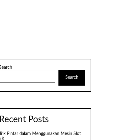
Search
Search
Recent Posts
Trik Pintar dalam Menggunakan Mesin Slot
5K