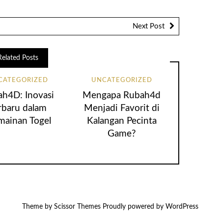
Next Post
Related Posts
CATEGORIZED
UNCATEGORIZED
h4D: Inovasi
Mengapa Rubah4d
rbaru dalam
Menjadi Favorit di
mainan Togel
Kalangan Pecinta
Game?
Theme by
Scissor Themes
Proudly powered by
WordPress