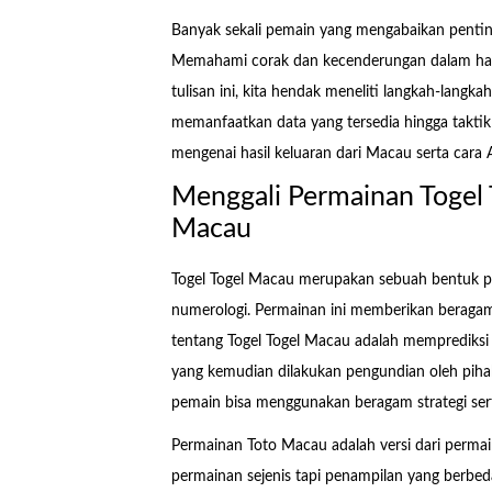
Banyak sekali pemain yang mengabaikan penting
Memahami corak dan kecenderungan dalam hasi
tulisan ini, kita hendak meneliti langkah-langk
memanfaatkan data yang tersedia hingga taktik
mengenai hasil keluaran dari Macau serta car
Menggali Permainan Togel 
Macau
Togel Togel Macau merupakan sebuah bentuk p
numerologi. Permainan ini memberikan beragam 
tentang Togel Togel Macau adalah memprediksi
yang kemudian dilakukan pengundian oleh piha
pemain bisa menggunakan beragam strategi ser
Permainan Toto Macau adalah versi dari perma
permainan sejenis tapi penampilan yang berbe