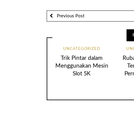
Previous Post
UNCATEGORIZED
UN
Trik Pintar dalam
Ruba
Menggunakan Mesin
Te
Slot 5K
Per