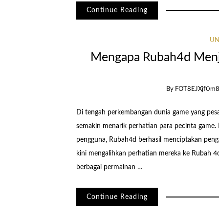
Continue Reading
UN
Mengapa Rubah4d Menjad
By
FOT8EJXjf0m
Di tengah perkembangan dunia game yang pesat
semakin menarik perhatian para pecinta game.
pengguna, Rubah4d berhasil menciptakan pen
kini mengalihkan perhatian mereka ke Rubah 4
berbagai permainan …
Continue Reading