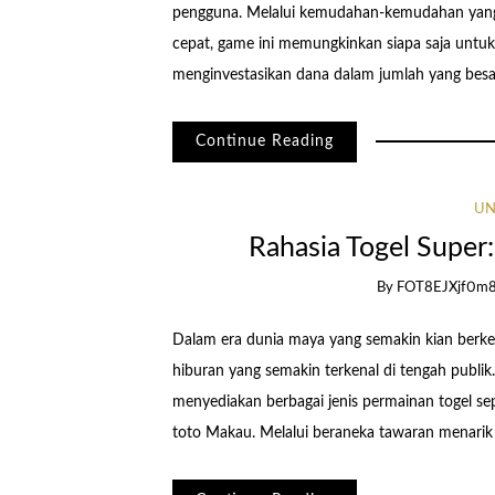
pengguna. Melalui kemudahan-kemudahan yang d
cepat, game ini memungkinkan siapa saja untu
menginvestasikan dana dalam jumlah yang besar.
Continue Reading
UN
Rahasia Togel Super
By
FOT8EJXjf0m
Dalam era dunia maya yang semakin kian berkem
hiburan yang semakin terkenal di tengah publik.
menyediakan berbagai jenis permainan togel sep
toto Makau. Melalui beraneka tawaran menarik