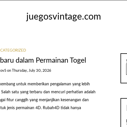
juegosvintage.com
CATEGORIZED
rbaru dalam Permainan Togel
8ov5
on
Thursday, July 30, 2026
erkembang untuk memberikan pengalaman yang lebih
Salah satu yang terbaru dan mencuri perhatian adalah
agai fitur canggih yang menjanjikan kesenangan dan
tuk jenis permainan 4D. Rubah4D tidak hanya