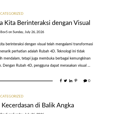
CATEGORIZED
Kita Berinteraksi dengan Visual
m8ov5
on
Sunday, July 26, 2026
ita berinteraksi dengan visual telah mengalami transformasi
 menarik perhatian adalah Rubah 4D. Teknologi ini tidak
ih mendalam, tetapi juga membuka berbagai kemungkinan
ten. Dengan Rubah 4D, pengguna dapat merasakan visual …
0
CATEGORIZED
Kecerdasan di Balik Angka