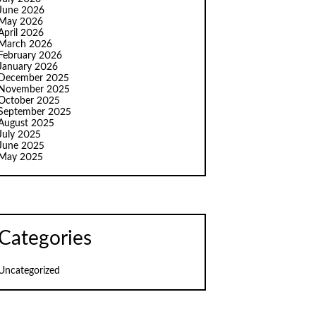
June 2026
May 2026
April 2026
March 2026
February 2026
January 2026
December 2025
November 2025
October 2025
September 2025
August 2025
July 2025
June 2025
May 2025
Categories
Uncategorized