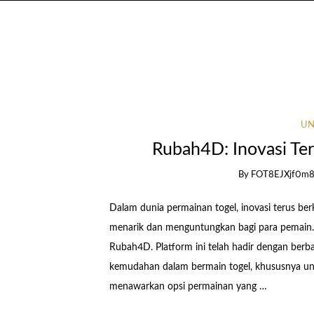
UN
Rubah4D: Inovasi Te
By
FOT8EJXjf0m
Dalam dunia permainan togel, inovasi terus b
menarik dan menguntungkan bagi para pemain. 
Rubah4D. Platform ini telah hadir dengan berb
kemudahan dalam bermain togel, khususnya un
menawarkan opsi permainan yang …