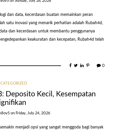
m8ov5
on
Sunday, July 26, 2026
logi dan data, kecerdasan buatan memainkan peran
lah satu inovasi yang menarik perhatian adalah Rubah4d,
s data dan kecerdasan untuk membantu penggunanya
engedepankan keakuratan dan kecepatan, Rubah4d telah
0
CATEGORIZED
 3: Deposito Kecil, Kesempatan
ignifikan
m8ov5
on
Friday, July 24, 2026
ot semakin menjadi opsi yang sangat menggoda bagi banyak