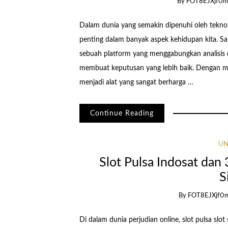
By
FOT8EJXjf0
Dalam dunia yang semakin dipenuhi oleh tekno
penting dalam banyak aspek kehidupan kita. Sa
sebuah platform yang menggabungkan analisi
membuat keputusan yang lebih baik. Dengan m
menjadi alat yang sangat berharga …
Continue Reading
UN
Slot Pulsa Indosat dan
S
By
FOT8EJXjf0
Di dalam dunia perjudian online, slot pulsa sl