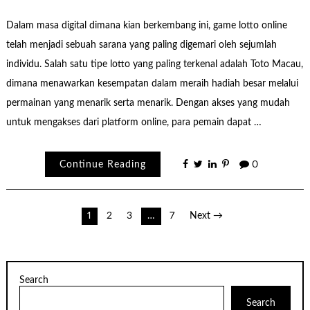
Dalam masa digital dimana kian berkembang ini, game lotto online
telah menjadi sebuah sarana yang paling digemari oleh sejumlah
individu. Salah satu tipe lotto yang paling terkenal adalah Toto Macau,
dimana menawarkan kesempatan dalam meraih hadiah besar melalui
permainan yang menarik serta menarik. Dengan akses yang mudah
untuk mengakses dari platform online, para pemain dapat …
Continue Reading
0
Posts
1
2
3
…
7
Next →
pagination
Search
Search