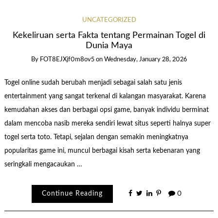
UNCATEGORIZED
Kekeliruan serta Fakta tentang Permainan Togel di
Dunia Maya
By
FOT8EJXjf0m8ov5
on
Wednesday, January 28, 2026
Togel online sudah berubah menjadi sebagai salah satu jenis
entertainment yang sangat terkenal di kalangan masyarakat. Karena
kemudahan akses dan berbagai opsi game, banyak individu berminat
dalam mencoba nasib mereka sendiri lewat situs seperti halnya super
togel serta toto. Tetapi, sejalan dengan semakin meningkatnya
popularitas game ini, muncul berbagai kisah serta kebenaran yang
seringkali mengacaukan …
Continue Reading
0