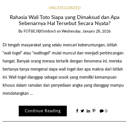
UNCATEGORIZED
Rahasia Wali Toto Siapa yang Dimaksud dan Apa
Sebenarnya Hal Tersebut Secara Nyata?
By
FOT8EJXjf0m8ov5
on
Wednesday, January 28, 2026
Di tengah masyarakat yang selalu mencari keberuntungan, istilah
"wali togel" atau "walitogel" mulai muncul dan menjadi perbincangan
hangat. Banyak orang merasa tertarik dengan fenomena ini, mereka
bertanya-tanya mengenai siapa wali togel dan apa makna dari istilah
ini. Wali togel dianggap sebagai sosok yang memiliki kemampuan
khusus dalam ramalan dan penyediaan angka yang dianggap mampu
mendatangkan …
Continue Reading
0