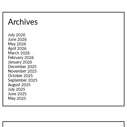
Archives
July 2026
June 2026
May 2026
April 2026
March 2026
February 2026
January 2026
December 2025
November 2025
October 2025
September 2025
August 2025
July 2025
June 2025
May 2025