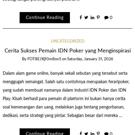
Continue Reading
0
UNCATEGORIZED
Cerita Sukses Pemain IDN Poker yang Menginspirasi
By
FOT8EJXjf0m8ov5
on
Saturday, January 31, 2026
Dalam alam game online, banyak sekali sebutan yang tersebut serta
menggugah semangat. Salah satu contohnya merupakan feraripoker,
yang sudah membuat namanya dalam industri IDN Poker dan IDN
Play. Kisah berhasil para pemain di platform ini bukan hanya cerita
soal kemenangan dan uang, melainkan juga tentang pengorbanan,
dedikasi, serta strategi yang pintar. Sebagian besar dari mereka …
Continue Reading
0