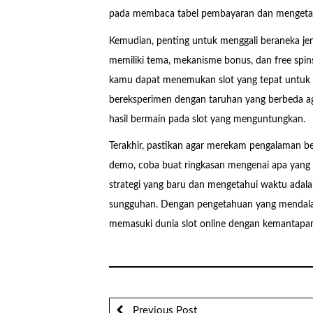
pada membaca tabel pembayaran dan mengetahui 
Kemudian, penting untuk menggali beraneka je
memiliki tema, mekanisme bonus, dan free sp
kamu dapat menemukan slot yang tepat untuk s
bereksperimen dengan taruhan yang berbeda a
hasil bermain pada slot yang menguntungkan.
Terakhir, pastikan agar merekam pengalaman b
demo, coba buat ringkasan mengenai apa yang
strategi yang baru dan mengetahui waktu adal
sungguhan. Dengan pengetahuan yang mendalam
memasuki dunia slot online dengan kemantapan 
Previous Post