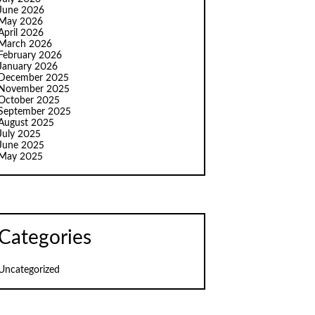
June 2026
May 2026
April 2026
March 2026
February 2026
January 2026
December 2025
November 2025
October 2025
September 2025
August 2025
July 2025
June 2025
May 2025
Categories
Uncategorized