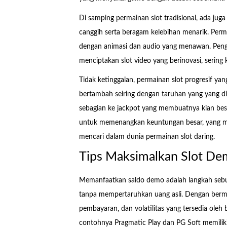
Di samping permainan slot tradisional, ada jug
canggih serta beragam kelebihan menarik. Perma
dengan animasi dan audio yang menawan. Peng
menciptakan slot video yang berinovasi, sering
Tidak ketinggalan, permainan slot progresif 
bertambah seiring dengan taruhan yang yang di
sebagian ke jackpot yang membuatnya kian bes
untuk memenangkan keuntungan besar, yang m
mencari dalam dunia permainan slot daring.
Tips Maksimalkan Slot De
Memanfaatkan saldo demo adalah langkah sebua
tanpa mempertaruhkan uang asli. Dengan berma
pembayaran, dan volatilitas yang tersedia oleh b
contohnya Pragmatic Play dan PG Soft memiliki