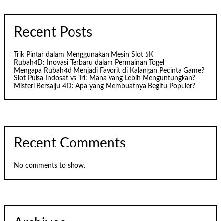
Recent Posts
Trik Pintar dalam Menggunakan Mesin Slot 5K
Rubah4D: Inovasi Terbaru dalam Permainan Togel
Mengapa Rubah4d Menjadi Favorit di Kalangan Pecinta Game?
Slot Pulsa Indosat vs Tri: Mana yang Lebih Menguntungkan?
Misteri Bersalju 4D: Apa yang Membuatnya Begitu Populer?
Recent Comments
No comments to show.