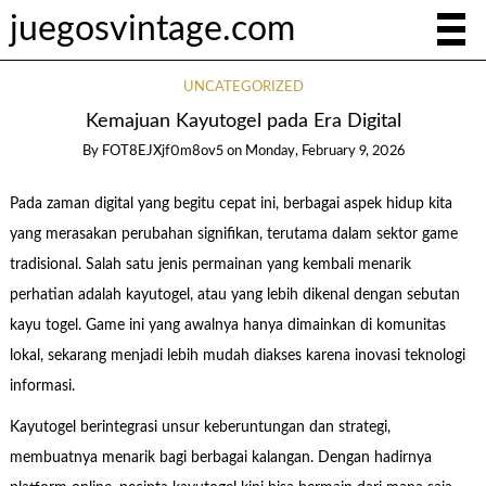
juegosvintage.com
UNCATEGORIZED
Kemajuan Kayutogel pada Era Digital
By
FOT8EJXjf0m8ov5
on
Monday, February 9, 2026
Pada zaman digital yang begitu cepat ini, berbagai aspek hidup kita
yang merasakan perubahan signifikan, terutama dalam sektor game
tradisional. Salah satu jenis permainan yang kembali menarik
perhatian adalah kayutogel, atau yang lebih dikenal dengan sebutan
kayu togel. Game ini yang awalnya hanya dimainkan di komunitas
lokal, sekarang menjadi lebih mudah diakses karena inovasi teknologi
informasi.
Kayutogel berintegrasi unsur keberuntungan dan strategi,
membuatnya menarik bagi berbagai kalangan. Dengan hadirnya