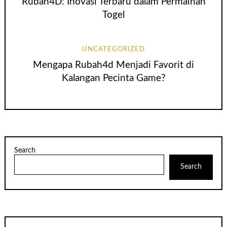
Rubah4D: Inovasi Terbaru dalam Permainan
Togel
UNCATEGORIZED
Mengapa Rubah4d Menjadi Favorit di
Kalangan Pecinta Game?
Search
Search