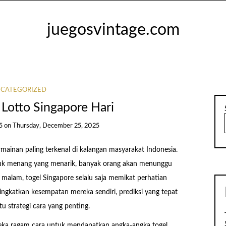
juegosvintage.com
CATEGORIZED
 Lotto Singapore Hari
5
on
Thursday, December 25, 2025
ermainan paling terkenal di kalangan masyarakat Indonesia.
uk menang yang menarik, banyak orang akan menunggu
n malam, togel Singapore selalu saja memikat perhatian
gkatkan kesempatan mereka sendiri, prediksi yang tepat
tu strategi cara yang penting.
neka ragam cara untuk mendapatkan angka-angka togel