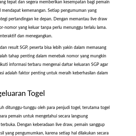
 yang tepat dan segera memberikan kesempatan bagi pemain
sil mendapat kemenangan. Setiap pengumuman yang
tegi pertandingan ke depan. Dengan memantau live draw
-nomor yang keluar tanpa perlu menunggu terlalu lama.
interaktif dan menegangkan.
dan result SGP, peserta bisa lebih yakin dalam memasang
adalah tahap penting dalam menebak nomor yang mungkin
kuti informasi terbaru mengenai daftar keluaran SGP agar
asi adalah faktor penting untuk meraih keberhasilan dalam
eluaran Togel
 ditunggu-tunggu oleh para penjudi togel, terutama togel
para pemain untuk mengetahui secara langsung
a terbuka. Dengan keberadaan live draw, pemain sanggup
asil yang pengumumkan, karena setiap hal dilakukan secara