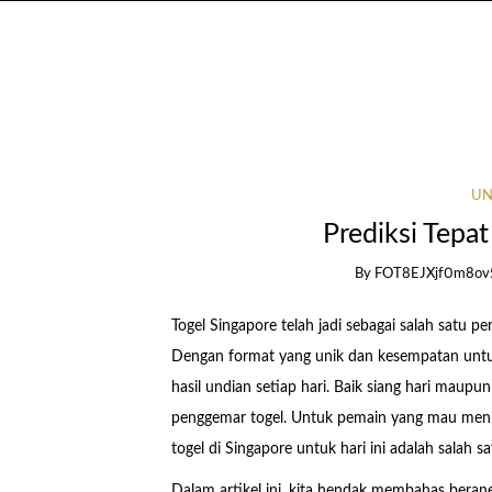
UN
Prediksi Tepat
By
FOT8EJXjf0m8ov
Togel Singapore telah jadi sebagai salah satu p
Dengan format yang unik dan kesempatan unt
hasil undian setiap hari. Baik siang hari maupu
penggemar togel. Untuk pemain yang mau menin
togel di Singapore untuk hari ini adalah salah sa
Dalam artikel ini, kita hendak membahas bera