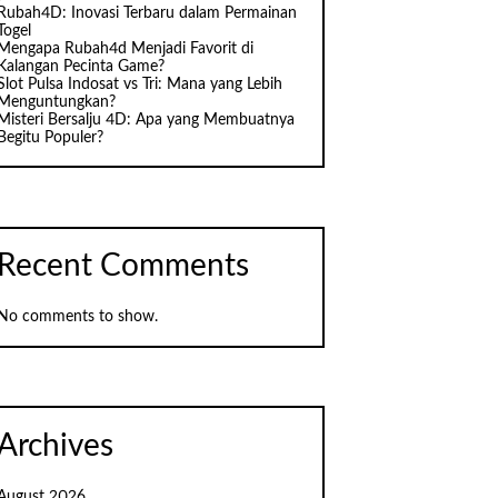
Rubah4D: Inovasi Terbaru dalam Permainan
Togel
Mengapa Rubah4d Menjadi Favorit di
Kalangan Pecinta Game?
Slot Pulsa Indosat vs Tri: Mana yang Lebih
Menguntungkan?
Misteri Bersalju 4D: Apa yang Membuatnya
Begitu Populer?
Recent Comments
No comments to show.
Archives
August 2026