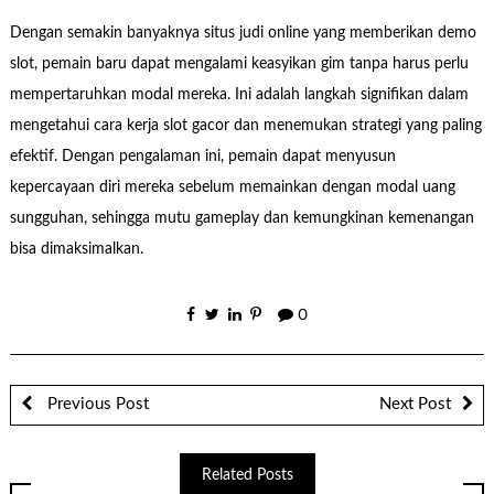
Dengan semakin banyaknya situs judi online yang memberikan demo
slot, pemain baru dapat mengalami keasyikan gim tanpa harus perlu
mempertaruhkan modal mereka. Ini adalah langkah signifikan dalam
mengetahui cara kerja slot gacor dan menemukan strategi yang paling
efektif. Dengan pengalaman ini, pemain dapat menyusun
kepercayaan diri mereka sebelum memainkan dengan modal uang
sungguhan, sehingga mutu gameplay dan kemungkinan kemenangan
bisa dimaksimalkan.
0
Previous Post
Next Post
Related Posts