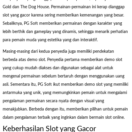
Gold dan The Dog House. Permainan-permainan ini kerap dianggap
slot yang gacor karena sering memberikan kemenangan yang besar.
Sebaliknya, PG Soft memberikan permainan dengan karakter yang
lebih berthik dan gameplay yang dinamis, sehingga menarik perhatian
para pemain muda yang estetika yang dan interaktif.
Masing-masing dari kedua penyedia juga memiliki pendekatan
berbeda atas demo slot. Penyedia pertama memberikan demo slot
yang cukup mudah diakses dan digunakan sebagai alat untuk
mengenal permainan sebelum bertaruh dengan menggunakan uang
asli. Sementara itu, PG Soft ikut memberikan demo slot yang memiliki
antarmuka yang unik, yang memungkinkan pemain untuk mengalami
pengalaman permainan secara nyata dengan visual yang
menakjubkan. Berbeda dengan itu, memberikan pilihan untuk pemain
dalam pengalaman terbaik yang inginkan dalam bermain slot online.
Keberhasilan Slot yang Gacor