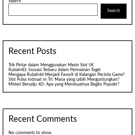
Search
Search
Recent Posts
Trik Pintar dalam Menggunakan Mesin Slot 5K
Rubah4D: Inovasi Terbaru dalam Permainan Togel
Mengapa Rubah4d Menjadi Favorit di Kalangan Pecinta Game?
Slot Pulsa Indosat vs Tri: Mana yang Lebih Menguntungkan?
Misteri Bersalju 4D: Apa yang Membuatnya Begitu Populer?
Recent Comments
No comments to show.