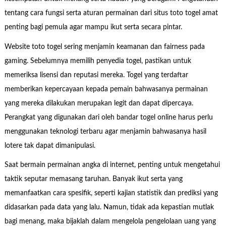
tentang cara fungsi serta aturan permainan dari situs toto togel amat
penting bagi pemula agar mampu ikut serta secara pintar.
Website toto togel sering menjamin keamanan dan fairness pada
gaming. Sebelumnya memilih penyedia togel, pastikan untuk
memeriksa lisensi dan reputasi mereka. Togel yang terdaftar
memberikan kepercayaan kepada pemain bahwasanya permainan
yang mereka dilakukan merupakan legit dan dapat dipercaya.
Perangkat yang digunakan dari oleh bandar togel online harus perlu
menggunakan teknologi terbaru agar menjamin bahwasanya hasil
lotere tak dapat dimanipulasi.
Saat bermain permainan angka di internet, penting untuk mengetahui
taktik seputar memasang taruhan. Banyak ikut serta yang
memanfaatkan cara spesifik, seperti kajian statistik dan prediksi yang
didasarkan pada data yang lalu. Namun, tidak ada kepastian mutlak
bagi menang, maka bijaklah dalam mengelola pengelolaan uang yang