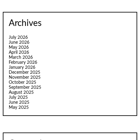
Archives
July 2026
June 2026
May 2026
April 2026
March 2026
February 2026
January 2026
December 2025
November 2025
October 2025
September 2025
August 2025
July 2025
June 2025
May 2025