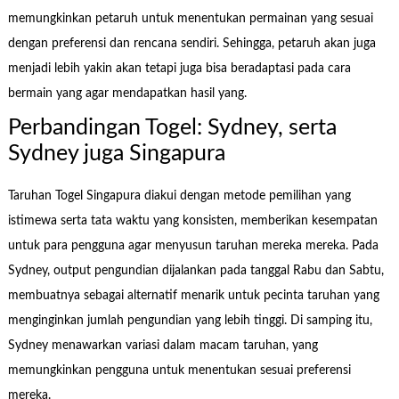
memungkinkan petaruh untuk menentukan permainan yang sesuai
dengan preferensi dan rencana sendiri. Sehingga, petaruh akan juga
menjadi lebih yakin akan tetapi juga bisa beradaptasi pada cara
bermain yang agar mendapatkan hasil yang.
Perbandingan Togel: Sydney, serta
Sydney juga Singapura
Taruhan Togel Singapura diakui dengan metode pemilihan yang
istimewa serta tata waktu yang konsisten, memberikan kesempatan
untuk para pengguna agar menyusun taruhan mereka mereka. Pada
Sydney, output pengundian dijalankan pada tanggal Rabu dan Sabtu,
membuatnya sebagai alternatif menarik untuk pecinta taruhan yang
menginginkan jumlah pengundian yang lebih tinggi. Di samping itu,
Sydney menawarkan variasi dalam macam taruhan, yang
memungkinkan pengguna untuk menentukan sesuai preferensi
mereka.