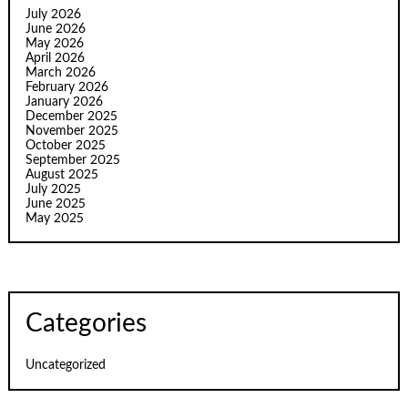
July 2026
June 2026
May 2026
April 2026
March 2026
February 2026
January 2026
December 2025
November 2025
October 2025
September 2025
August 2025
July 2025
June 2025
May 2025
Categories
Uncategorized