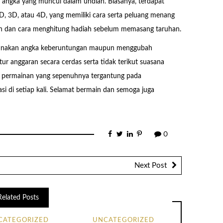
 angka yang muncul dalam undian. Biasanya, terdapat
D, 3D, atau 4D, yang memiliki cara serta peluang menang
an dan cara menghitung hadiah sebelum memasang taruhan.
unakan angka keberuntungan maupun menggubah
ur anggaran secara cerdas serta tidak terikut suasana
ah permainan yang sepenuhnya tergantung pada
i di setiap kali. Selamat bermain dan semoga juga
0
Next Post
Related Posts
CATEGORIZED
UNCATEGORIZED