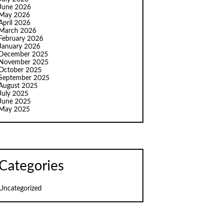
June 2026
May 2026
April 2026
March 2026
February 2026
January 2026
December 2025
November 2025
October 2025
September 2025
August 2025
July 2025
June 2025
May 2025
Categories
Uncategorized