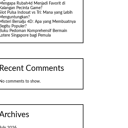
Mengapa Rubah4d Menjadi Favorit di
Kalangan Pecinta Game?
Slot Pulsa Indosat vs Tri: Mana yang Lebih
Menguntungkan?
Misteri Bersalju 4D: Apa yang Membuatnya
Begitu Populer?
Buku Pedoman Komprehensif Bermain
Lotere Singapore bagi Pemula
Recent Comments
No comments to show.
Archives
July 2026