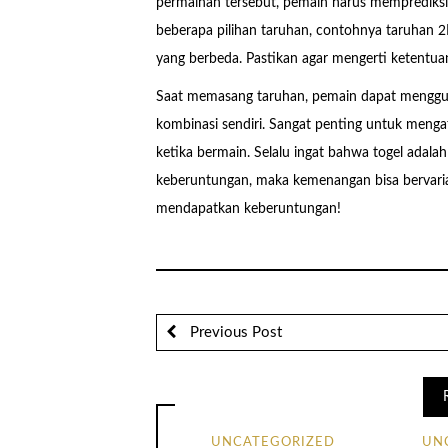
permainan tersebut, pemain harus memprediksi
beberapa pilihan taruhan, contohnya taruhan 2
yang berbeda. Pastikan agar mengerti ketentu
Saat memasang taruhan, pemain dapat mengg
kombinasi sendiri. Sangat penting untuk mengat
ketika bermain. Selalu ingat bahwa togel adal
keberuntungan, maka kemenangan bisa bervarias
mendapatkan keberuntungan!
Previous Post
UNCATEGORIZED
UN