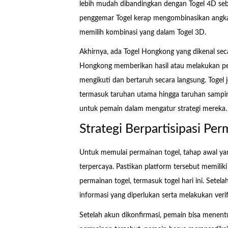
lebih mudah dibandingkan dengan Togel 4D sebab
penggemar Togel kerap mengombinasikan angka
memilih kombinasi yang dalam Togel 3D.
Akhirnya, ada Togel Hongkong yang dikenal seca
Hongkong memberikan hasil atau melakukan pe
mengikuti dan bertaruh secara langsung. Togel 
termasuk taruhan utama hingga taruhan sampi
untuk pemain dalam mengatur strategi mereka.
Strategi Berpartisipasi Per
Untuk memulai permainan togel, tahap awal yang
terpercaya. Pastikan platform tersebut memili
permainan togel, termasuk togel hari ini. Sete
informasi yang diperlukan serta melakukan verif
Setelah akun dikonfirmasi, pemain bisa menentu