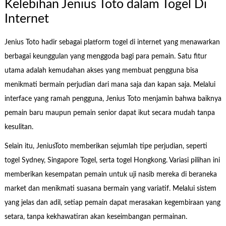
Kelebihan Jenius Toto dalam Togel Di
Internet
Jenius Toto hadir sebagai platform togel di internet yang menawarkan
berbagai keunggulan yang menggoda bagi para pemain. Satu fitur
utama adalah kemudahan akses yang membuat pengguna bisa
menikmati bermain perjudian dari mana saja dan kapan saja. Melalui
interface yang ramah pengguna, Jenius Toto menjamin bahwa baiknya
pemain baru maupun pemain senior dapat ikut secara mudah tanpa
kesulitan.
Selain itu, JeniusToto memberikan sejumlah tipe perjudian, seperti
togel Sydney, Singapore Togel, serta togel Hongkong. Variasi pilihan ini
memberikan kesempatan pemain untuk uji nasib mereka di beraneka
market dan menikmati suasana bermain yang variatif. Melalui sistem
yang jelas dan adil, setiap pemain dapat merasakan kegembiraan yang
setara, tanpa kekhawatiran akan keseimbangan permainan.