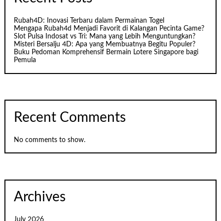
Rubah4D: Inovasi Terbaru dalam Permainan Togel
Mengapa Rubah4d Menjadi Favorit di Kalangan Pecinta Game?
Slot Pulsa Indosat vs Tri: Mana yang Lebih Menguntungkan?
Misteri Bersalju 4D: Apa yang Membuatnya Begitu Populer?
Buku Pedoman Komprehensif Bermain Lotere Singapore bagi
Pemula
Recent Comments
No comments to show.
Archives
July 2026