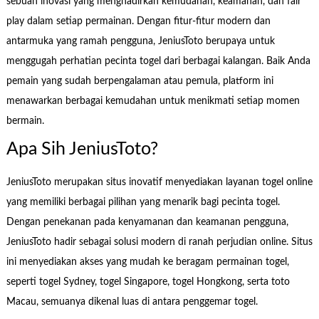
sebuah inovasi yang menghadirkan kemudahan, keamanan, dan fair
play dalam setiap permainan. Dengan fitur-fitur modern dan
antarmuka yang ramah pengguna, JeniusToto berupaya untuk
menggugah perhatian pecinta togel dari berbagai kalangan. Baik Anda
pemain yang sudah berpengalaman atau pemula, platform ini
menawarkan berbagai kemudahan untuk menikmati setiap momen
bermain.
Apa Sih JeniusToto?
JeniusToto merupakan situs inovatif menyediakan layanan togel online
yang memiliki berbagai pilihan yang menarik bagi pecinta togel.
Dengan penekanan pada kenyamanan dan keamanan pengguna,
JeniusToto hadir sebagai solusi modern di ranah perjudian online. Situs
ini menyediakan akses yang mudah ke beragam permainan togel,
seperti togel Sydney, togel Singapore, togel Hongkong, serta toto
Macau, semuanya dikenal luas di antara penggemar togel.