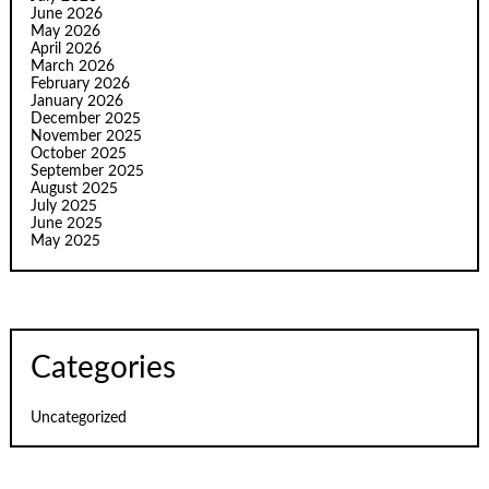
June 2026
May 2026
April 2026
March 2026
February 2026
January 2026
December 2025
November 2025
October 2025
September 2025
August 2025
July 2025
June 2025
May 2025
Categories
Uncategorized