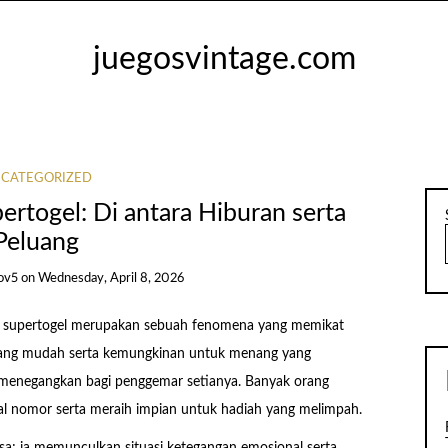
juegosvintage.com
CATEGORIZED
rtogel: Di antara Hiburan serta
Peluang
ov5
on
Wednesday, April 8, 2026
, supertogel merupakan sebuah fenomena yang memikat
yang mudah serta kemungkinan untuk menang yang
menegangkan bagi penggemar setianya. Banyak orang
 nomor serta meraih impian untuk hadiah yang melimpah.