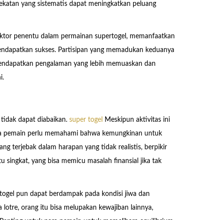
ekatan yang sistematis dapat meningkatkan peluang
faktor penentu dalam permainan supertogel, memanfaatkan
k mendapatkan sukses. Partisipan yang memadukan keduanya
endapatkan pengalaman yang lebih memuaskan dan
i.
tidak dapat diabaikan.
super togel
Meskipun aktivitas ini
ra pemain perlu memahami bahwa kemungkinan untuk
 terjebak dalam harapan yang tidak realistis, berpikir
ingkat, yang bisa memicu masalah finansial jika tak
ogel pun dapat berdampak pada kondisi jiwa dan
a lotre, orang itu bisa melupakan kewajiban lainnya,