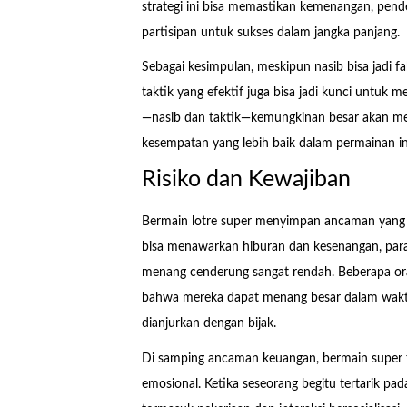
strategi ini bisa memastikan kemenangan, pend
partisipan untuk sukses dalam jangka panjang.
Sebagai kesimpulan, meskipun nasib bisa jadi 
taktik yang efektif juga bisa jadi kunci untu
—nasib dan taktik—kemungkinan besar akan m
kesempatan yang lebih baik dalam permainan in
Risiko dan Kewajiban
Bermain lotre super menyimpan ancaman yang 
bisa menawarkan hiburan dan kesenangan, pa
menang cenderung sangat rendah. Beberapa orang
bahwa mereka dapat menang besar dalam waktu s
dianjurkan dengan bijak.
Di samping ancaman keuangan, bermain super t
emosional. Ketika seseorang begitu tertarik pad