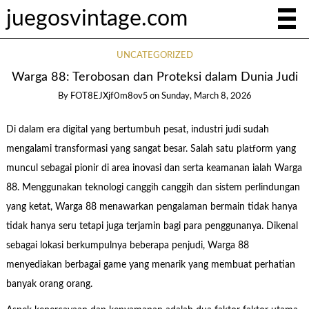
juegosvintage.com
UNCATEGORIZED
Warga 88: Terobosan dan Proteksi dalam Dunia Judi
By
FOT8EJXjf0m8ov5
on
Sunday, March 8, 2026
Di dalam era digital yang bertumbuh pesat, industri judi sudah
mengalami transformasi yang sangat besar. Salah satu platform yang
muncul sebagai pionir di area inovasi dan serta keamanan ialah Warga
88. Menggunakan teknologi canggih canggih dan sistem perlindungan
yang ketat, Warga 88 menawarkan pengalaman bermain tidak hanya
tidak hanya seru tetapi juga terjamin bagi para penggunanya. Dikenal
sebagai lokasi berkumpulnya beberapa penjudi, Warga 88
menyediakan berbagai game yang menarik yang membuat perhatian
banyak orang orang.