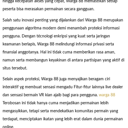
hingga kecepatan akses yang cepat, Warga 88 memastikan setiap
peserta bisa merasakan permainan secara gangguan.
Salah satu inovasi penting yang dijalankan dari Warga 88 merupakan
penggunaan algoritma modern demi menambah proteksi informasi
pengguna. Dengan técnologi enkripsi yang kuat serta jaringan
keamanan berlapis, Warga 88 melindungi informasi privasi serta
finansial anggotanya. Hal ini tidak cuma memberikan rasa aman,
namun serta membangun keyakinan di antara partisipan yang aktif di
situs tersebut.
Selain aspek proteksi, Warga 88 juga menyajikan beragam ciri
interaktif yg membuat sensasi mengadu Fitur-fitur lainnya live dealer
dan sensasi bermain VR kian ajaib bagi para pengguna.
warga 88
Terobosan ini tidak hanya cuma menjadikan permainan lebih
mengasyikkan, tetapi serta mendekatkan komunitas permain yang
terdapat, menciptakan ikatan yang lebih erat dalam dunia permainan
online.