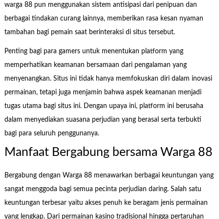
warga 88 pun menggunakan sistem antisipasi dari penipuan dan
berbagai tindakan curang lainnya, memberikan rasa kesan nyaman
tambahan bagi pemain saat berinteraksi di situs tersebut.
Penting bagi para gamers untuk menentukan platform yang
memperhatikan keamanan bersamaan dari pengalaman yang
menyenangkan. Situs ini tidak hanya memfokuskan diri dalam inovasi
permainan, tetapi juga menjamin bahwa aspek keamanan menjadi
tugas utama bagi situs ini. Dengan upaya ini, platform ini berusaha
dalam menyediakan suasana perjudian yang berasal serta terbukti
bagi para seluruh penggunanya.
Manfaat Bergabung bersama Warga 88
Bergabung dengan Warga 88 menawarkan berbagai keuntungan yang
sangat menggoda bagi semua pecinta perjudian daring. Salah satu
keuntungan terbesar yaitu akses penuh ke beragam jenis permainan
yang lengkap. Dari permainan kasino tradisional hingga pertaruhan