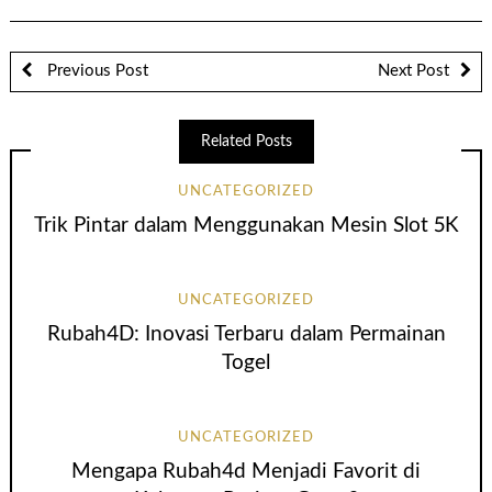
Previous Post
Next Post
Related Posts
UNCATEGORIZED
Trik Pintar dalam Menggunakan Mesin Slot 5K
UNCATEGORIZED
Rubah4D: Inovasi Terbaru dalam Permainan
Togel
UNCATEGORIZED
Mengapa Rubah4d Menjadi Favorit di