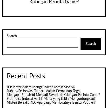
Kalangan Pecinta Game?
Search
Search
Recent Posts
Trik Pintar dalam Menggunakan Mesin Slot 5K
Rubah4D: Inovasi Terbaru dalam Permainan Togel
Mengapa Rubah4d Menjadi Favorit di Kalangan Pecinta Game?
Slot Pulsa Indosat vs Tri: Mana yang Lebih Menguntungkan?
Misteri Bersalju 4D: Apa yang Membuatnya Begitu Populer?