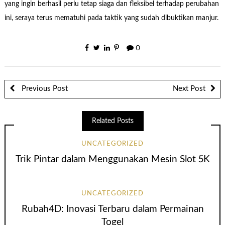
yang ingin berhasil perlu tetap siaga dan fleksibel terhadap perubahan
ini, seraya terus mematuhi pada taktik yang sudah dibuktikan manjur.
0
Previous Post
Next Post
Related Posts
UNCATEGORIZED
Trik Pintar dalam Menggunakan Mesin Slot 5K
UNCATEGORIZED
Rubah4D: Inovasi Terbaru dalam Permainan
Togel