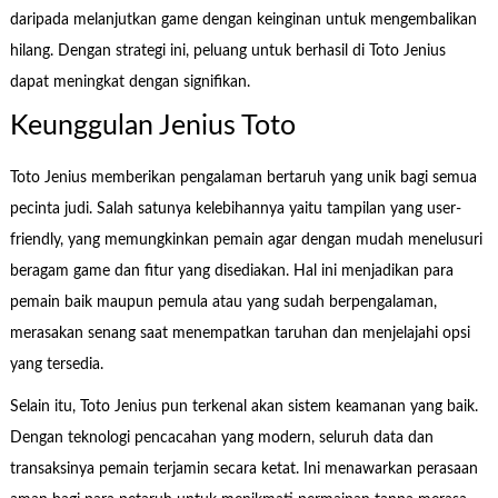
daripada melanjutkan game dengan keinginan untuk mengembalikan
hilang. Dengan strategi ini, peluang untuk berhasil di Toto Jenius
dapat meningkat dengan signifikan.
Keunggulan Jenius Toto
Toto Jenius memberikan pengalaman bertaruh yang unik bagi semua
pecinta judi. Salah satunya kelebihannya yaitu tampilan yang user-
friendly, yang memungkinkan pemain agar dengan mudah menelusuri
beragam game dan fitur yang disediakan. Hal ini menjadikan para
pemain baik maupun pemula atau yang sudah berpengalaman,
merasakan senang saat menempatkan taruhan dan menjelajahi opsi
yang tersedia.
Selain itu, Toto Jenius pun terkenal akan sistem keamanan yang baik.
Dengan teknologi pencacahan yang modern, seluruh data dan
transaksinya pemain terjamin secara ketat. Ini menawarkan perasaan