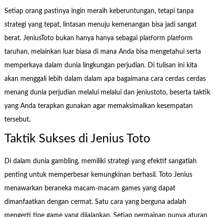
Setiap orang pastinya ingin meraih keberuntungan, tetapi tanpa
strategi yang tepat, lintasan menuju kemenangan bisa jadi sangat
berat. JeniusToto bukan hanya hanya sebagai platform platform
taruhan, melainkan luar biasa di mana Anda bisa mengetahui serta
memperkaya dalam dunia lingkungan perjudian. Di tulisan ini kita
akan menggali lebih dalam dalam apa bagaimana cara cerdas cerdas
menang dunia perjudian melalui melalui dan jeniustoto, beserta taktik
yang Anda terapkan gunakan agar memaksimalkan kesempatan
tersebut.
Taktik Sukses di Jenius Toto
Di dalam dunia gambling, memiliki strategi yang efektif sangatlah
penting untuk memperbesar kemungkinan berhasil. Toto Jenius
menawarkan beraneka macam-macam games yang dapat
dimanfaatkan dengan cermat. Satu cara yang berguna adalah
mengerti tipe game yang dijalankan. Setiap permainan punya aturan