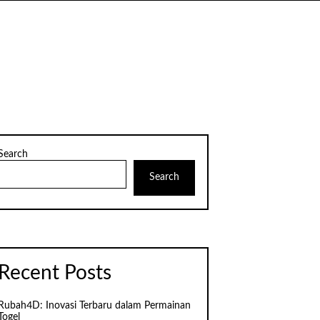
Search
Search
Recent Posts
Rubah4D: Inovasi Terbaru dalam Permainan
Togel