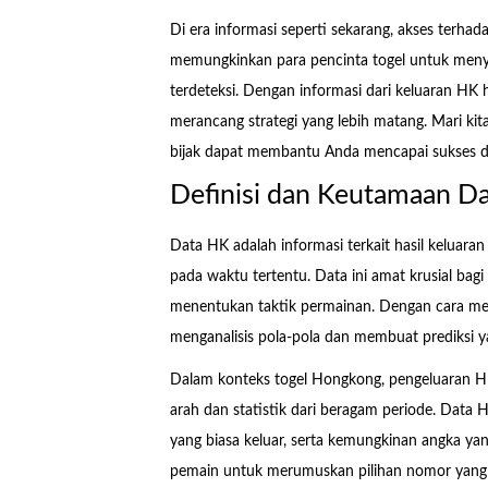
Di era informasi seperti sekarang, akses terha
memungkinkan para pencinta togel untuk menye
terdeteksi. Dengan informasi dari keluaran HK 
merancang strategi yang lebih matang. Mari k
bijak dapat membantu Anda mencapai sukses d
Definisi dan Keutamaan D
Data HK adalah informasi terkait hasil keluara
pada waktu tertentu. Data ini amat krusial ba
menentukan taktik permainan. Dengan cara m
menganalisis pola-pola dan membuat prediksi ya
Dalam konteks togel Hongkong, pengeluaran H
arah dan statistik dari beragam periode. Data
yang biasa keluar, serta kemungkinan angka ya
pemain untuk merumuskan pilihan nomor yang l