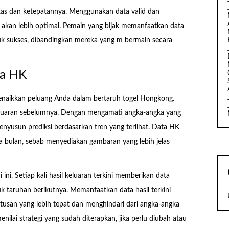
litas dan ketepatannya. Menggunakan data valid dan
n akan lebih optimal. Pemain yang bijak memanfaatkan data
ntuk sukses, dibandingkan mereka yang m bermain secara
ta HK
naikkan peluang Anda dalam bertaruh togel Hongkong.
 keluaran sebelumnya. Dengan mengamati angka-angka yang
enyusun prediksi berdasarkan tren yang terlihat. Data HK
a bulan, sebab menyediakan gambaran yang lebih jelas
ini. Setiap kali hasil keluaran terkini memberikan data
k taruhan berikutnya. Memanfaatkan data hasil terkini
san yang lebih tepat dan menghindari dari angka-angka
nilai strategi yang sudah diterapkan, jika perlu diubah atau