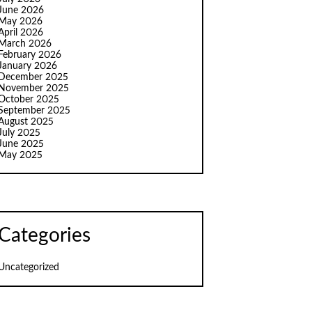
June 2026
May 2026
April 2026
March 2026
February 2026
January 2026
December 2025
November 2025
October 2025
September 2025
August 2025
July 2025
June 2025
May 2025
Categories
Uncategorized