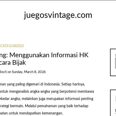
juegosvintage.com
CATEGORIZED
ong: Menggunakan Informasi HK
cara Bijak
8ov5
on
Sunday, March 8, 2026
n yang paling digemari di Indonesia. Setiap harinya,
untuk menganalisis angka-angka yang berpotensi membawa
ekedar angka, melainkan juga merupakan informasi penting
trategi bermain. Melalui pemahaman yang baik terhadap
patan untuk mendapatkan kemenangan.