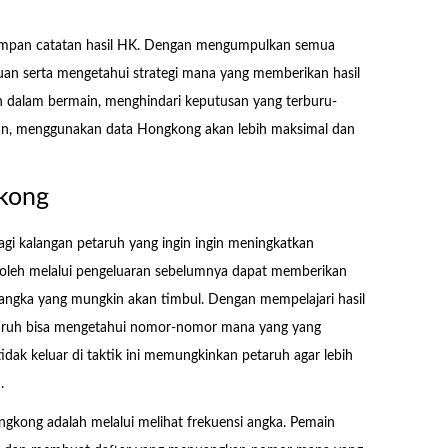
enyimpan catatan hasil HK. Dengan mengumpulkan semua
uan serta mengetahui strategi mana yang memberikan hasil
lin dalam bermain, menghindari keputusan yang terburu-
gan, menggunakan data Hongkong akan lebih maksimal dan
gkong
bagi kalangan petaruh yang ingin ingin meningkatkan
eroleh melalui pengeluaran sebelumnya dapat memberikan
 angka yang mungkin akan timbul. Dengan mempelajari hasil
taruh bisa mengetahui nomor-nomor mana yang yang
dak keluar di taktik ini memungkinkan petaruh agar lebih
.
gkong adalah melalui melihat frekuensi angka. Pemain