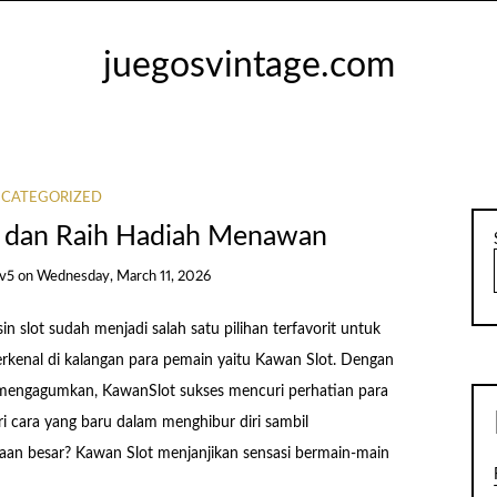
juegosvintage.com
CATEGORIZED
 dan Raih Hadiah Menawan
v5
on
Wednesday, March 11, 2026
 slot sudah menjadi salah satu pilihan terfavorit untuk
 terkenal di kalangan para pemain yaitu Kawan Slot. Dengan
 mengagumkan, KawanSlot sukses mencuri perhatian para
 cara yang baru dalam menghibur diri sambil
n besar? Kawan Slot menjanjikan sensasi bermain-main