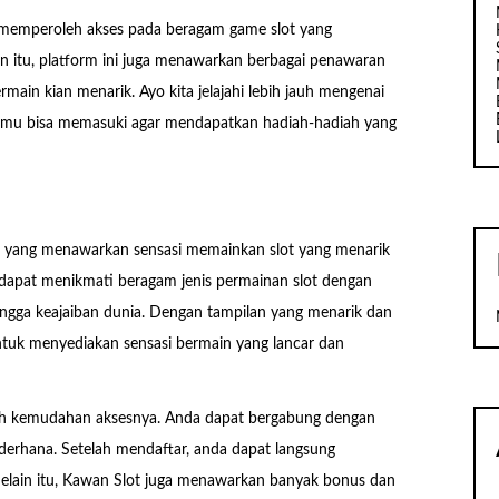
 memperoleh akses pada beragam game slot yang
n itu, platform ini juga menawarkan berbagai penawaran
in kian menarik. Ayo kita jelajahi lebih jauh mengenai
amu bisa memasuki agar mendapatkan hadiah-hadiah yang
ne yang menawarkan sensasi memainkan slot yang menarik
apat menikmati beragam jenis permainan slot dengan
ngga keajaiban dunia. Dengan tampilan yang menarik dan
tuk menyediakan sensasi bermain yang lancar dan
alah kemudahan aksesnya. Anda dapat bergabung dengan
derhana. Setelah mendaftar, anda dapat langsung
 Selain itu, Kawan Slot juga menawarkan banyak bonus dan