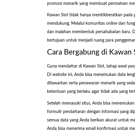
promosi menarik yang membuat permainan men
Kawan Slot tidak hanya menitikberatkan pada 
mendukung. Melalui komunitas online dan fungsi
dan malahan membentuk persahabatan baru. Da
bertujuan untuk menjadi ruang para penggemar 
Cara Bergabung di Kawan 
Guna mendaftar di Kawan Slot, tahap awal yang
Di website ini, Anda bisa menemukan data leng
ditawarkan serta penawaran menarik yang seda
ketentuan yang berlaku agar tidak ada yang tert
Setelah memasuki situs, Anda bisa menemukan b
formulir pendaftaran dengan informasi yang dip
semua data yang Anda berikan akurat untuk mem
Anda bisa menerima email konfirmasi untuk me