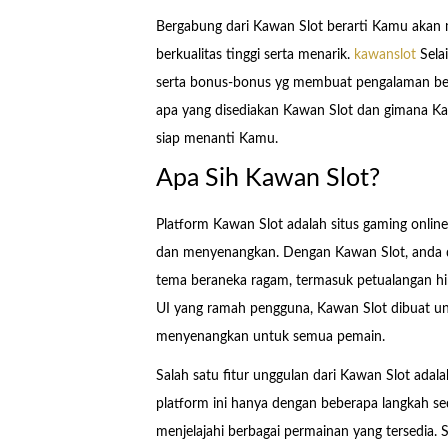
Bergabung dari Kawan Slot berarti Kamu akan
berkualitas tinggi serta menarik.
kawanslot
Selai
serta bonus-bonus yg membuat pengalaman berma
apa yang disediakan Kawan Slot dan gimana K
siap menanti Kamu.
Apa Sih Kawan Slot?
Platform Kawan Slot adalah situs gaming onli
dan menyenangkan. Dengan Kawan Slot, anda d
tema beraneka ragam, termasuk petualangan hi
UI yang ramah pengguna, Kawan Slot dibuat un
menyenangkan untuk semua pemain.
Salah satu fitur unggulan dari Kawan Slot ad
platform ini hanya dengan beberapa langkah se
menjelajahi berbagai permainan yang tersedia.