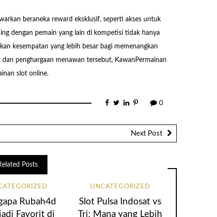
arkan beraneka reward eksklusif, seperti akses untuk
ing dengan pemain yang lain di kompetisi tidak hanya
kan kesempatan yang lebih besar bagi memenangkan
aat dan penghargaan menawan tersebut, KawanPermainan
nan slot online.
0
Next Post
Related Posts
CATEGORIZED
UNCATEGORIZED
apa Rubah4d
Slot Pulsa Indosat vs
adi Favorit di
Tri: Mana yang Lebih