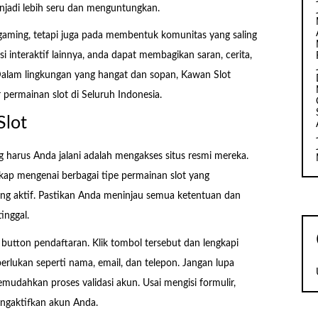
jadi lebih seru dan menguntungkan.
gaming, tetapi juga pada membentuk komunitas yang saling
 interaktif lainnya, anda dapat membagikan saran, cerita,
lam lingkungan yang hangat dan sopan, Kawan Slot
permainan slot di Seluruh Indonesia.
Slot
 harus Anda jalani adalah mengakses situs resmi mereka.
kap mengenai berbagai tipe permainan slot yang
ng aktif. Pastikan Anda meninjau semua ketentuan dan
inggal.
utton pendaftaran. Klik tombol tersebut dan lengkapi
erlukan seperti nama, email, dan telepon. Jangan lupa
udahkan proses validasi akun. Usai mengisi formulir,
ngaktifkan akun Anda.