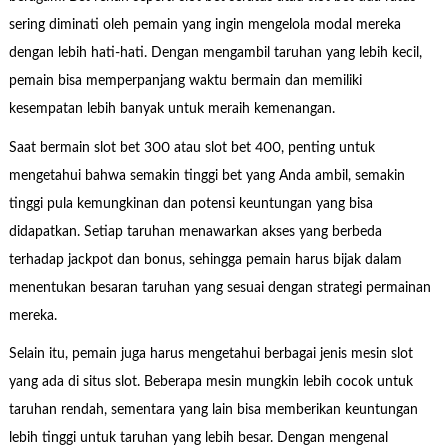
sering diminati oleh pemain yang ingin mengelola modal mereka
dengan lebih hati-hati. Dengan mengambil taruhan yang lebih kecil,
pemain bisa memperpanjang waktu bermain dan memiliki
kesempatan lebih banyak untuk meraih kemenangan.
Saat bermain slot bet 300 atau slot bet 400, penting untuk
mengetahui bahwa semakin tinggi bet yang Anda ambil, semakin
tinggi pula kemungkinan dan potensi keuntungan yang bisa
didapatkan. Setiap taruhan menawarkan akses yang berbeda
terhadap jackpot dan bonus, sehingga pemain harus bijak dalam
menentukan besaran taruhan yang sesuai dengan strategi permainan
mereka.
Selain itu, pemain juga harus mengetahui berbagai jenis mesin slot
yang ada di situs slot. Beberapa mesin mungkin lebih cocok untuk
taruhan rendah, sementara yang lain bisa memberikan keuntungan
lebih tinggi untuk taruhan yang lebih besar. Dengan mengenal