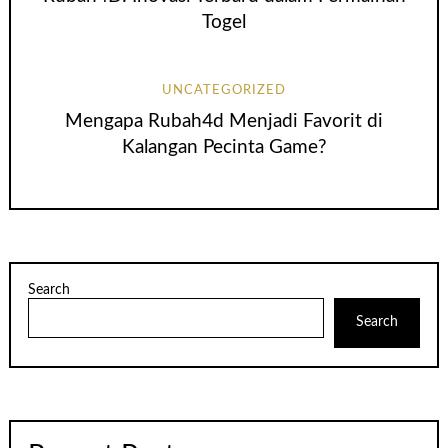
Togel
UNCATEGORIZED
Mengapa Rubah4d Menjadi Favorit di
Kalangan Pecinta Game?
Search
Search