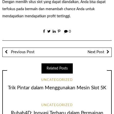
Dengan memilih situs slot yang dapat diandalkan, Anda bisa dapat
terfokus pada bermain dan menambah chance Anda untuk
mendapatkan mendapatkan profit tertinggi.
0
Previous Post
Next Post
Related Posts
UNCATEGORIZED
Trik Pintar dalam Menggunakan Mesin Slot 5K
UNCATEGORIZED
Rubah4D: Inovasi Terbaru dalam Permainan