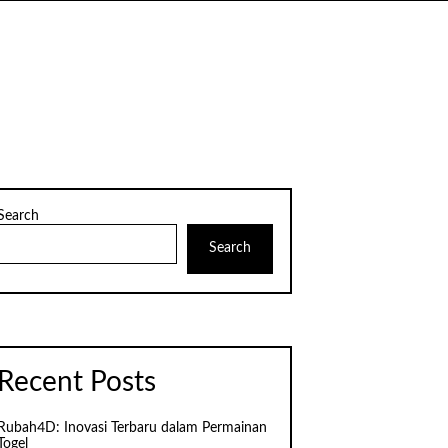
Search
Search
Recent Posts
Rubah4D: Inovasi Terbaru dalam Permainan
Togel