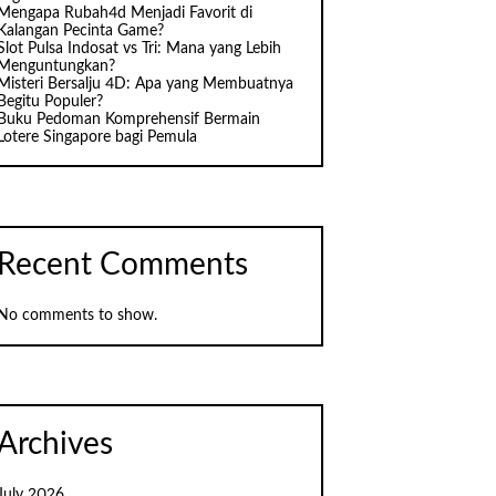
Mengapa Rubah4d Menjadi Favorit di
Kalangan Pecinta Game?
Slot Pulsa Indosat vs Tri: Mana yang Lebih
Menguntungkan?
Misteri Bersalju 4D: Apa yang Membuatnya
Begitu Populer?
Buku Pedoman Komprehensif Bermain
Lotere Singapore bagi Pemula
Recent Comments
No comments to show.
Archives
July 2026