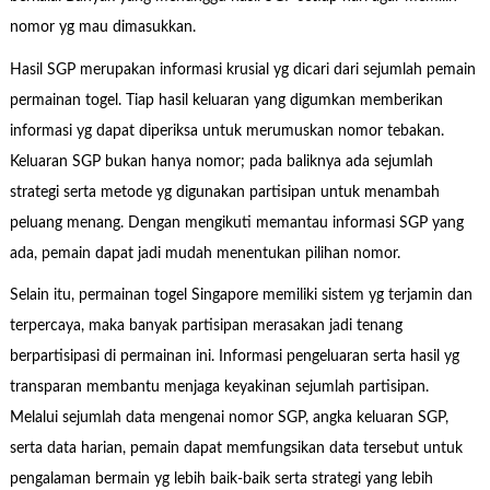
nomor yg mau dimasukkan.
Hasil SGP merupakan informasi krusial yg dicari dari sejumlah pemain
permainan togel. Tiap hasil keluaran yang digumkan memberikan
informasi yg dapat diperiksa untuk merumuskan nomor tebakan.
Keluaran SGP bukan hanya nomor; pada baliknya ada sejumlah
strategi serta metode yg digunakan partisipan untuk menambah
peluang menang. Dengan mengikuti memantau informasi SGP yang
ada, pemain dapat jadi mudah menentukan pilihan nomor.
Selain itu, permainan togel Singapore memiliki sistem yg terjamin dan
terpercaya, maka banyak partisipan merasakan jadi tenang
berpartisipasi di permainan ini. Informasi pengeluaran serta hasil yg
transparan membantu menjaga keyakinan sejumlah partisipan.
Melalui sejumlah data mengenai nomor SGP, angka keluaran SGP,
serta data harian, pemain dapat memfungsikan data tersebut untuk
pengalaman bermain yg lebih baik-baik serta strategi yang lebih