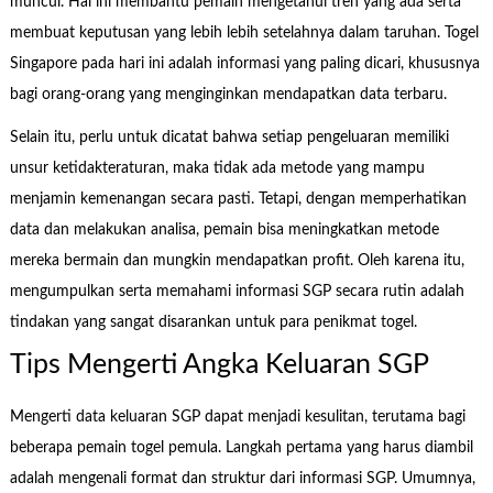
muncul. Hal ini membantu pemain mengetahui tren yang ada serta
membuat keputusan yang lebih lebih setelahnya dalam taruhan. Togel
Singapore pada hari ini adalah informasi yang paling dicari, khususnya
bagi orang-orang yang menginginkan mendapatkan data terbaru.
Selain itu, perlu untuk dicatat bahwa setiap pengeluaran memiliki
unsur ketidakteraturan, maka tidak ada metode yang mampu
menjamin kemenangan secara pasti. Tetapi, dengan memperhatikan
data dan melakukan analisa, pemain bisa meningkatkan metode
mereka bermain dan mungkin mendapatkan profit. Oleh karena itu,
mengumpulkan serta memahami informasi SGP secara rutin adalah
tindakan yang sangat disarankan untuk para penikmat togel.
Tips Mengerti Angka Keluaran SGP
Mengerti data keluaran SGP dapat menjadi kesulitan, terutama bagi
beberapa pemain togel pemula. Langkah pertama yang harus diambil
adalah mengenali format dan struktur dari informasi SGP. Umumnya,