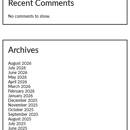
Recent Comments
No comments to show.
Archives
August 2026
July 2026
June 2026
May 2026
April 2026
March 2026
February 2026
January 2026
December 2025
November 2025
October 2025
September 2025
August 2025
July 2025
June 2025