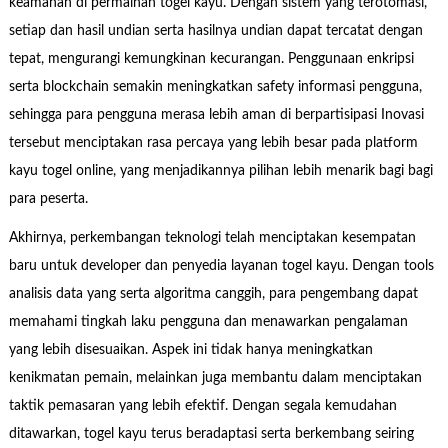
keamanan di permainan togel kayu. Dengan sistem yang terotomasi,
setiap dan hasil undian serta hasilnya undian dapat tercatat dengan
tepat, mengurangi kemungkinan kecurangan. Penggunaan enkripsi
serta blockchain semakin meningkatkan safety informasi pengguna,
sehingga para pengguna merasa lebih aman di berpartisipasi Inovasi
tersebut menciptakan rasa percaya yang lebih besar pada platform
kayu togel online, yang menjadikannya pilihan lebih menarik bagi bagi
para peserta.
Akhirnya, perkembangan teknologi telah menciptakan kesempatan
baru untuk developer dan penyedia layanan togel kayu. Dengan tools
analisis data yang serta algoritma canggih, para pengembang dapat
memahami tingkah laku pengguna dan menawarkan pengalaman
yang lebih disesuaikan. Aspek ini tidak hanya meningkatkan
kenikmatan pemain, melainkan juga membantu dalam menciptakan
taktik pemasaran yang lebih efektif. Dengan segala kemudahan
ditawarkan, togel kayu terus beradaptasi serta berkembang seiring