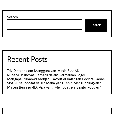
Search
Search
Recent Posts
Trik Pintar dalam Menggunakan Mesin Slot 5K
Rubah4D: Inovasi Terbaru dalam Permainan Togel
Mengapa Rubah4d Menjadi Favorit di Kalangan Pecinta Game?
Slot Pulsa Indosat vs Tri: Mana yang Lebih Menguntungkan?
Misteri Bersalju 4D: Apa yang Membuatnya Begitu Populer?