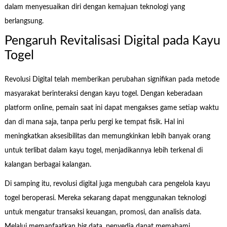
dalam menyesuaikan diri dengan kemajuan teknologi yang
berlangsung.
Pengaruh Revitalisasi Digital pada Kayu
Togel
Revolusi Digital telah memberikan perubahan signifikan pada metode
masyarakat berinteraksi dengan kayu togel. Dengan keberadaan
platform online, pemain saat ini dapat mengakses game setiap waktu
dan di mana saja, tanpa perlu pergi ke tempat fisik. Hal ini
meningkatkan aksesibilitas dan memungkinkan lebih banyak orang
untuk terlibat dalam kayu togel, menjadikannya lebih terkenal di
kalangan berbagai kalangan.
Di samping itu, revolusi digital juga mengubah cara pengelola kayu
togel beroperasi. Mereka sekarang dapat menggunakan teknologi
untuk mengatur transaksi keuangan, promosi, dan analisis data.
Melalui memanfaatkan big data, penyedia dapat memahami