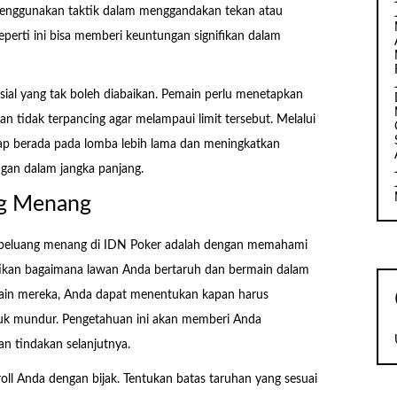
 menggunakan taktik dalam menggandakan tekan atau
perti ini bisa memberi keuntungan signifikan dalam
sial yang tak boleh diabaikan. Pemain perlu menetapkan
an tidak terpancing agar melampaui limit tersebut. Melalui
tap berada pada lomba lebih lama dan meningkatkan
gan dalam jangka panjang.
ng Menang
n peluang menang di IDN Poker adalah dengan memahami
tikan bagaimana lawan Anda bertaruh dan bermain dalam
main mereka, Anda dapat menentukan kapan harus
uk mundur. Pengetahuan ini akan memberi Anda
n tindakan selanjutnya.
roll Anda dengan bijak. Tentukan batas taruhan yang sesuai