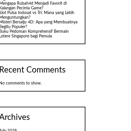
Mengapa Rubah4d Menjadi Favorit di
Kalangan Pecinta Game?
Slot Pulsa Indosat vs Tri: Mana yang Lebih
Menguntungkan?
Misteri Bersalju 4D: Apa yang Membuatnya
Begitu Populer?
Buku Pedoman Komprehensif Bermain
Lotere Singapore bagi Pemula
Recent Comments
No comments to show.
Archives
July 2026