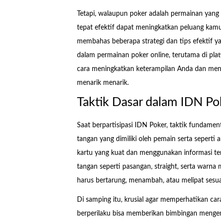
Tetapi, walaupun poker adalah permainan yang 
tepat efektif dapat meningkatkan peluang kamu
membahas beberapa strategi dan tips efektif y
dalam permainan poker online, terutama di pl
cara meningkatkan keterampilan Anda dan menca
menarik menarik.
Taktik Dasar dalam IDN Po
Saat berpartisipasi IDN Poker, taktik fundame
tangan yang dimiliki oleh pemain serta seperti 
kartu yang kuat dan menggunakan informasi ter
tangan seperti pasangan, straight, serta warna 
harus bertarung, menambah, atau melipat sesu
Di samping itu, krusial agar memperhatikan ca
berperilaku bisa memberikan bimbingan mengen