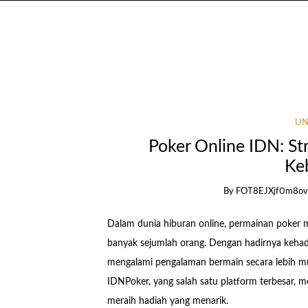
UN
Poker Online IDN: St
Ke
By
FOT8EJXjf0m8ov
Dalam dunia hiburan online, permainan poker me
banyak sejumlah orang. Dengan hadirnya kehadi
mengalami pengalaman bermain secara lebih 
IDNPoker, yang salah satu platform terbesar, 
meraih hadiah yang menarik.