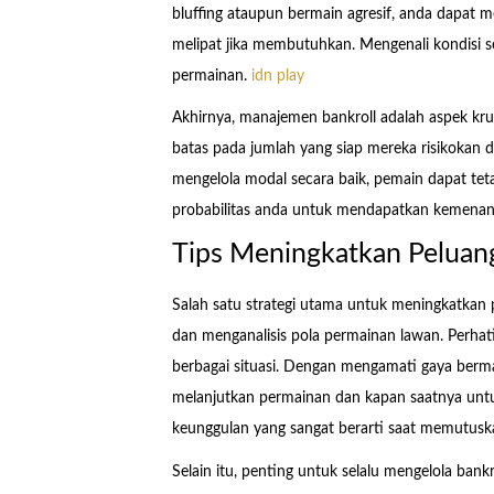
bluffing ataupun bermain agresif, anda dapat
melipat jika membutuhkan. Mengenali kondisi se
permainan.
idn play
Akhirnya, manajemen bankroll adalah aspek kru
batas pada jumlah yang siap mereka risikokan d
mengelola modal secara baik, pemain dapat te
probabilitas anda untuk mendapatkan kemenan
Tips Meningkatkan Pelua
Salah satu strategi utama untuk meningkatka
dan menganalisis pola permainan lawan. Perha
berbagai situasi. Dengan mengamati gaya ber
melanjutkan permainan dan kapan saatnya unt
keunggulan yang sangat berarti saat memutuska
Selain itu, penting untuk selalu mengelola bank