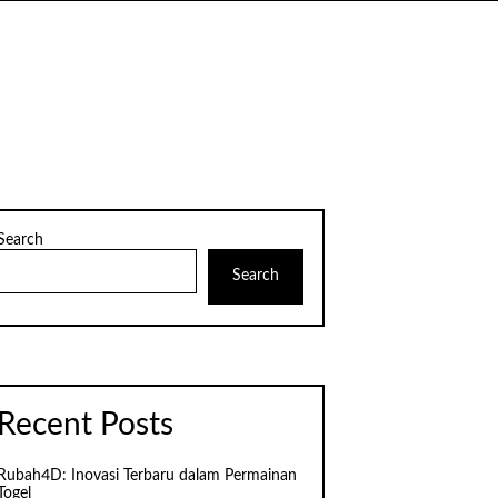
Search
Search
Recent Posts
Rubah4D: Inovasi Terbaru dalam Permainan
Togel