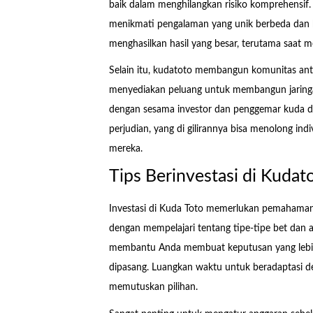
baik dalam menghilangkan risiko komprehensif. 
menikmati pengalaman yang unik berbeda dan
menghasilkan hasil yang besar, terutama saat m
Selain itu, kudatoto membangun komunitas ant
menyediakan peluang untuk membangun jaringan
dengan sesama investor dan penggemar kuda 
perjudian, yang di gilirannya bisa menolong indi
mereka.
Tips Berinvestasi di Kudat
Investasi di Kuda Toto memerlukan pemahaman y
dengan mempelajari tentang tipe-tipe bet dan
membantu Anda membuat keputusan yang lebih 
dipasang. Luangkan waktu untuk beradaptasi d
memutuskan pilihan.