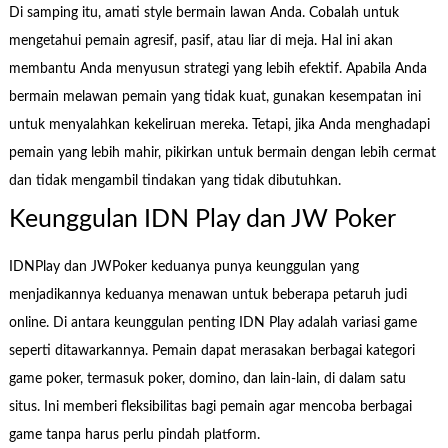
Di samping itu, amati style bermain lawan Anda. Cobalah untuk
mengetahui pemain agresif, pasif, atau liar di meja. Hal ini akan
membantu Anda menyusun strategi yang lebih efektif. Apabila Anda
bermain melawan pemain yang tidak kuat, gunakan kesempatan ini
untuk menyalahkan kekeliruan mereka. Tetapi, jika Anda menghadapi
pemain yang lebih mahir, pikirkan untuk bermain dengan lebih cermat
dan tidak mengambil tindakan yang tidak dibutuhkan.
Keunggulan IDN Play dan JW Poker
IDNPlay dan JWPoker keduanya punya keunggulan yang
menjadikannya keduanya menawan untuk beberapa petaruh judi
online. Di antara keunggulan penting IDN Play adalah variasi game
seperti ditawarkannya. Pemain dapat merasakan berbagai kategori
game poker, termasuk poker, domino, dan lain-lain, di dalam satu
situs. Ini memberi fleksibilitas bagi pemain agar mencoba berbagai
game tanpa harus perlu pindah platform.