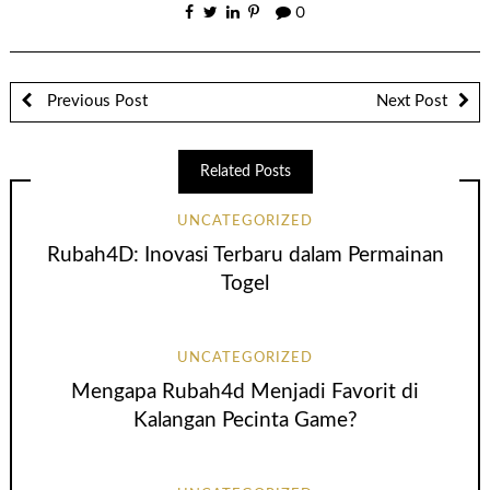
0
Previous Post
Next Post
Related Posts
UNCATEGORIZED
Rubah4D: Inovasi Terbaru dalam Permainan
Togel
UNCATEGORIZED
Mengapa Rubah4d Menjadi Favorit di
Kalangan Pecinta Game?