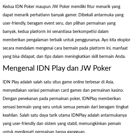
Kedua IDN Poker maupun JW Poker memiliki fitur menarik yang
dapat menarik perhatiann banyak gamer. Dibekali antarmuka yang
user-friendly, beragam event seru, dan pilihan permainan yang
banyak, kedua platform ini senantiasa berkompetisi dalam
memberikan pengalaman terbaik untuk penggunanya. Ayo kita eksplor
secara mendalam mengenai cara bermain pada platform ini, manfaat
yang bisa didapat, dan tips dalam meningkatkan skill bermain Anda.
Mengenal IDN Play dan JW Poker
IDN Play adalah salah satu situs game online terbesar di Asia,
menyediakan variasi permainan card games dan permainan kasino.
Dengan penekanan pada permainan poker, IDNPlay memberikan
sensasi bermain yang seru untuk semua pemain dari beragam tingkat
keahlian. Salah satu daya tarik utama IDNPlay adalah antarmukanya
yang user-friendly dan sistem yang stabil, memungkinkan pemain
untuk menikmati permainan tanpa gangguan.