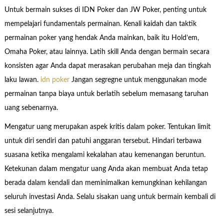
Untuk bermain sukses di IDN Poker dan JW Poker, penting untuk
mempelajari fundamentals permainan. Kenali kaidah dan taktik
permainan poker yang hendak Anda mainkan, baik itu Hold’em,
Omaha Poker, atau lainnya. Latih skill Anda dengan bermain secara
konsisten agar Anda dapat merasakan perubahan meja dan tingkah
laku lawan.
idn poker
Jangan segregne untuk menggunakan mode
permainan tanpa biaya untuk berlatih sebelum memasang taruhan
uang sebenarnya.
Mengatur uang merupakan aspek kritis dalam poker. Tentukan limit
untuk diri sendiri dan patuhi anggaran tersebut. Hindari terbawa
suasana ketika mengalami kekalahan atau kemenangan beruntun.
Ketekunan dalam mengatur uang Anda akan membuat Anda tetap
berada dalam kendali dan meminimalkan kemungkinan kehilangan
seluruh investasi Anda. Selalu sisakan uang untuk bermain kembali di
sesi selanjutnya.