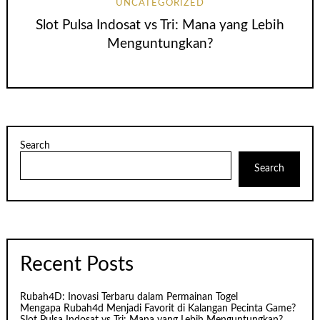
UNCATEGORIZED
Slot Pulsa Indosat vs Tri: Mana yang Lebih
Menguntungkan?
Search
Search
Recent Posts
Rubah4D: Inovasi Terbaru dalam Permainan Togel
Mengapa Rubah4d Menjadi Favorit di Kalangan Pecinta Game?
Slot Pulsa Indosat vs Tri: Mana yang Lebih Menguntungkan?