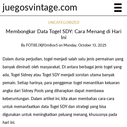
juegosvintage.com
UNCATEGORIZED
Membongkar Data Togel SDY: Cara Menang di Hari
Ini
By
FOT8EJXjf0m8ov5
on
Monday, October 13, 2025
Dalam dunia perjudian, togel menjadi salah satu jenis permainan yang
banyak diminati oleh masyarakat. Di antara berbagai jenis togel yang
ada, Togel Sidney atau Togel SDY menjadi sorotan utama banyak
pemain. Setiap harinya, para penggemar togel menantikan keluaran
angka dari Sidney Pools yang diharapkan dapat membawa
keberuntungan. Dalam artikel ini, kita akan membahas cara-cara
untuk memanfaatkan data Togel SDY dan strategi yang bisa
digunakan untuk meningkatkan peluang menang, khususnya pada
hari ini.