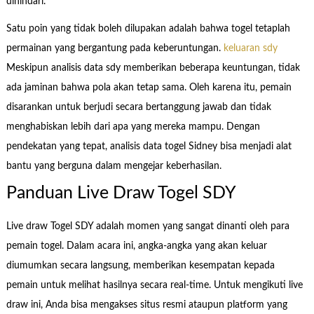
dihindari.
Satu poin yang tidak boleh dilupakan adalah bahwa togel tetaplah
permainan yang bergantung pada keberuntungan.
keluaran sdy
Meskipun analisis data sdy memberikan beberapa keuntungan, tidak
ada jaminan bahwa pola akan tetap sama. Oleh karena itu, pemain
disarankan untuk berjudi secara bertanggung jawab dan tidak
menghabiskan lebih dari apa yang mereka mampu. Dengan
pendekatan yang tepat, analisis data togel Sidney bisa menjadi alat
bantu yang berguna dalam mengejar keberhasilan.
Panduan Live Draw Togel SDY
Live draw Togel SDY adalah momen yang sangat dinanti oleh para
pemain togel. Dalam acara ini, angka-angka yang akan keluar
diumumkan secara langsung, memberikan kesempatan kepada
pemain untuk melihat hasilnya secara real-time. Untuk mengikuti live
draw ini, Anda bisa mengakses situs resmi ataupun platform yang