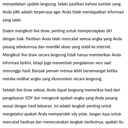
menyediakan update langsung. Selalu pastikan bahwa sumber yang
Anda pilih adalah terpercaya agar Anda tidak mendapatkan informasi
yang salah.
Dalam mengikuti live draw, penting untuk mempersiapkan diri
dengan baik. Pastikan Anda telah mencatat semua angka yang Anda
pasang sebelumnya dan memiliki akses yang stabil ke internet.
Mengikuti live draw secara langsung tidak hanya memberikan Anda
informasi terkini, tetapi juga menambah pengalaman seru saat
menunggu hasil. Banyak pemain merasa lebih bersemangat ketika
mereka melihat angka yang diumumkan secara langsung.
Setelah live draw selesai, Anda dapat langsung memeriksa hasil dari
pengeluaran SDY dan mengecek apakah angka yang Anda pasang
sesuai dengan hasil keluaran. Ini adalah langkah penting untuk
mengetahui apakah Anda memperoleh sdy prize. Jangan lupa untuk
mencatat hasilnya dan merencanakan langkah berikutnya, apakah itu