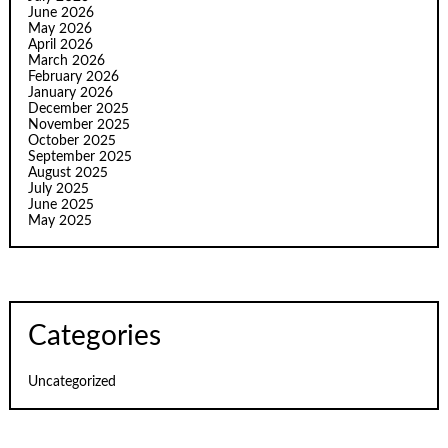
June 2026
May 2026
April 2026
March 2026
February 2026
January 2026
December 2025
November 2025
October 2025
September 2025
August 2025
July 2025
June 2025
May 2025
Categories
Uncategorized