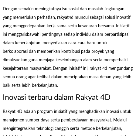
Dengan semakin meningkatnya isu sosial dan masalah lingkungan
yang memerlukan perhatian, rakyat4d muncul sebagai solusi inovatif
yang menggedepankan kerja sama serta kesadaran bersama. Inisiatif
ini menggarisbawahi pentingnya setiap individu dalam berpartisipasi
dalam keberlanjutan, menyediakan cara-cara baru untuk
berkolaborasi dan memberikan kontribusi pada proyek yang
dimaksudkan guna menjaga keseimbangan alam serta memperbaiki
kesejahteraan masyarakat. Dengan inisiatif ini, rakyat 4d mengundang
semua orang agar terlibat dalam menciptakan masa depan yang lebih
baik serta lebih berkelanjutan.
Inovasi terbaru dalam Rakyat 4D
Rakyat 4D adalah program inisiatif yang menghadirkan inovasi untuk
manajemen sumber daya serta pemberdayaan masyarakat. Melalui
mengintegrasikan teknologi canggih serta metode berkelanjutan,