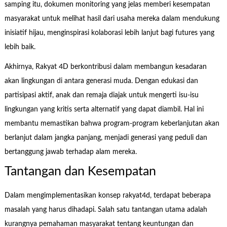
samping itu, dokumen monitoring yang jelas memberi kesempatan
masyarakat untuk melihat hasil dari usaha mereka dalam mendukung
inisiatif hijau, menginspirasi kolaborasi lebih lanjut bagi futures yang
lebih baik.
Akhirnya, Rakyat 4D berkontribusi dalam membangun kesadaran
akan lingkungan di antara generasi muda. Dengan edukasi dan
partisipasi aktif, anak dan remaja diajak untuk mengerti isu-isu
lingkungan yang kritis serta alternatif yang dapat diambil. Hal ini
membantu memastikan bahwa program-program keberlanjutan akan
berlanjut dalam jangka panjang, menjadi generasi yang peduli dan
bertanggung jawab terhadap alam mereka.
Tantangan dan Kesempatan
Dalam mengimplementasikan konsep rakyat4d, terdapat beberapa
masalah yang harus dihadapi. Salah satu tantangan utama adalah
kurangnya pemahaman masyarakat tentang keuntungan dan