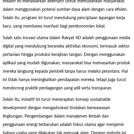
inisiatif ini menawarkan alternatif untuk memudahkan masyarakat
dalam menggunakan potensi sumber daya alam dengan cara efisien.
Selain itu, program ini turut mendukung penciptaan lapangan kerja
baru, yang membawa manfaat bagi perekonomian lokal.
Salah satu inovasi utama dalam Rakyat 4D adalah penggunaan media
digital yang mendukung beraneka aktivitas ekonomi, termasuk sektor
pertanian hingga produksi kerajinan tangan. Dengan menggunakan
aplikasi yang mudah digunakan, masyarakat bisa memasarkan produk
mereka langsung kepada pembeli tanpa harus melalui perantara. Hal
ini tidak hanya meningkatkan pendapatan mereka, tetapi juga turut
mendorong praktik perdagangan yang adil serta transparan.
Selain itu, inisiatif ini turut menerapkan konsep sustainable
development dengan mengadvokasi tindakan berwawasan
lingkungan. Pengembangan dalam manajemen limbah dan
penggunaan energi terbarukan adalah fokus utama agar menjamin
bahwa usaha yang dilakukan tak merusak alam. Dengan metode ini,