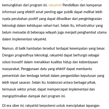
kemungkinan dari program ini.
rakyat4d
Pendidikan dan kampanye
informasi yang efektif amat penting agar publik dapat melihat lebih
nyata perubahan positif yang dapat dihasilkan dari pengintegrasian
teknologi dalam kehidupan sehari-hari. Selain itu, infrastruktur yang
belum memadai di beberapa wilayah juga menjadi penghambat utama
dalam implementasi rakyat4d.
Namun, di balik hambatan tersebut terdapat kesempatan yang besar.
Dengan progresifnya teknologi, rakyat4d dapat berfungsi sebagai
solusi inovatif dalam menaikkan kualitas hidup dan keberdayaan
masyarakat. Penggunaan data yang efektif dapat membantu
pemerintah dan lembaga terkait dalam pengambilan keputusan yang
lebih tepat sasaran. Selain itu, kolaborasi antara berbagai pihak,
termasuk sektor privat, dapat mempercepat implementasi dan
mengoptimalkan dampak dari program ini.
Di era siber ini, rakyat4d berpotensi untuk menciptakan lapangan