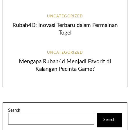
UNCATEGORIZED
Rubah4D: Inovasi Terbaru dalam Permainan
Togel
UNCATEGORIZED
Mengapa Rubah4d Menjadi Favorit di
Kalangan Pecinta Game?
Search
Search