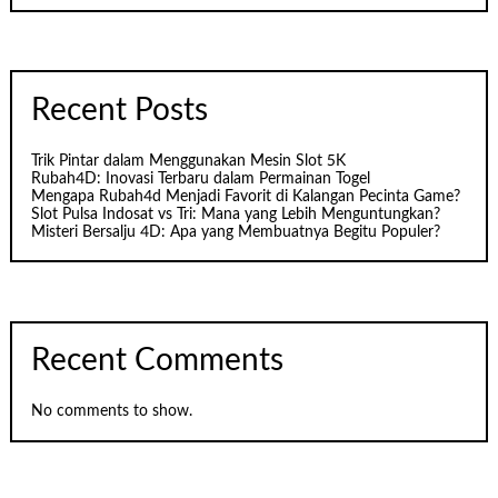
Recent Posts
Trik Pintar dalam Menggunakan Mesin Slot 5K
Rubah4D: Inovasi Terbaru dalam Permainan Togel
Mengapa Rubah4d Menjadi Favorit di Kalangan Pecinta Game?
Slot Pulsa Indosat vs Tri: Mana yang Lebih Menguntungkan?
Misteri Bersalju 4D: Apa yang Membuatnya Begitu Populer?
Recent Comments
No comments to show.