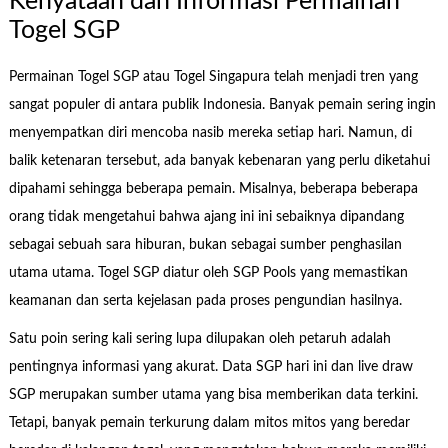
Kenyataan dan Informasi Permainan
Togel SGP
Permainan Togel SGP atau Togel Singapura telah menjadi tren yang
sangat populer di antara publik Indonesia. Banyak pemain sering ingin
menyempatkan diri mencoba nasib mereka setiap hari. Namun, di
balik ketenaran tersebut, ada banyak kebenaran yang perlu diketahui
dipahami sehingga beberapa pemain. Misalnya, beberapa beberapa
orang tidak mengetahui bahwa ajang ini ini sebaiknya dipandang
sebagai sebuah sara hiburan, bukan sebagai sumber penghasilan
utama utama. Togel SGP diatur oleh SGP Pools yang memastikan
keamanan dan serta kejelasan pada proses pengundian hasilnya.
Satu poin sering kali sering lupa dilupakan oleh petaruh adalah
pentingnya informasi yang akurat. Data SGP hari ini dan live draw
SGP merupakan sumber utama yang bisa memberikan data terkini.
Tetapi, banyak pemain terkurung dalam mitos mitos yang beredar