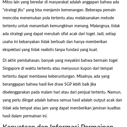
Mitos lain yang beredar di masyarakat adalah anggapan bahwa ada
"strategi jitu" yang bisa menjamin kemenangan. Beberapa pemain
mencoba menemukan pola tertentu atau melaksanakan metode
tertentu untuk menambah kemungkinan menang. Malangnya, tidak
ada strategi yang dapat merubah sifat acak dari togel. Jadi, setiap
usaha ini kebanyakan tidak berbuah dan hanya memberikan
ekspektasi yang tidak realistis tanpa fundasi yang kuat.
Di akhir pembahasan, banyak yang meyakini bahwa bermain togel
Singapore di waktu tertentu atau menyusun kupon dari tempat
tertentu dapat membawa keberuntungan. Misalnya, ada yang
beranggapan bahwa hasil live draw SGP lebih baik jika
diselenggarakan pada malam hari atau dari penjual tertentu. Namun,
yang perlu diingat adalah bahwa semua hasil adalah output acak dan
tidak ada tempat atau jam yang dapat memberikan jaminan kualitas
hasil dalam permainan ini.