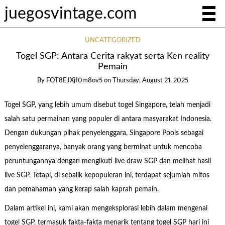
juegosvintage.com
UNCATEGORIZED
Togel SGP: Antara Cerita rakyat serta Ken reality
Pemain
By
FOT8EJXjf0m8ov5
on
Thursday, August 21, 2025
Togel SGP, yang lebih umum disebut togel Singapore, telah menjadi
salah satu permainan yang populer di antara masyarakat Indonesia.
Dengan dukungan pihak penyelenggara, Singapore Pools sebagai
penyelenggaranya, banyak orang yang berminat untuk mencoba
peruntungannya dengan mengikuti live draw SGP dan melihat hasil
live SGP. Tetapi, di sebalik kepopuleran ini, terdapat sejumlah mitos
dan pemahaman yang kerap salah kaprah pemain.
Dalam artikel ini, kami akan mengeksplorasi lebih dalam mengenai
togel SGP, termasuk fakta-fakta menarik tentang togel SGP hari ini