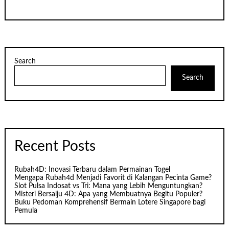
Search
Search
Recent Posts
Rubah4D: Inovasi Terbaru dalam Permainan Togel
Mengapa Rubah4d Menjadi Favorit di Kalangan Pecinta Game?
Slot Pulsa Indosat vs Tri: Mana yang Lebih Menguntungkan?
Misteri Bersalju 4D: Apa yang Membuatnya Begitu Populer?
Buku Pedoman Komprehensif Bermain Lotere Singapore bagi
Pemula