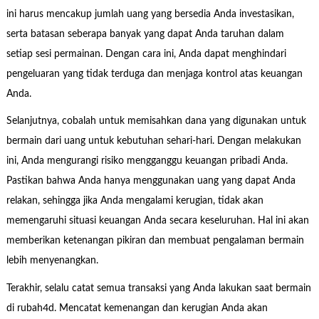
ini harus mencakup jumlah uang yang bersedia Anda investasikan,
serta batasan seberapa banyak yang dapat Anda taruhan dalam
setiap sesi permainan. Dengan cara ini, Anda dapat menghindari
pengeluaran yang tidak terduga dan menjaga kontrol atas keuangan
Anda.
Selanjutnya, cobalah untuk memisahkan dana yang digunakan untuk
bermain dari uang untuk kebutuhan sehari-hari. Dengan melakukan
ini, Anda mengurangi risiko mengganggu keuangan pribadi Anda.
Pastikan bahwa Anda hanya menggunakan uang yang dapat Anda
relakan, sehingga jika Anda mengalami kerugian, tidak akan
memengaruhi situasi keuangan Anda secara keseluruhan. Hal ini akan
memberikan ketenangan pikiran dan membuat pengalaman bermain
lebih menyenangkan.
Terakhir, selalu catat semua transaksi yang Anda lakukan saat bermain
di rubah4d. Mencatat kemenangan dan kerugian Anda akan