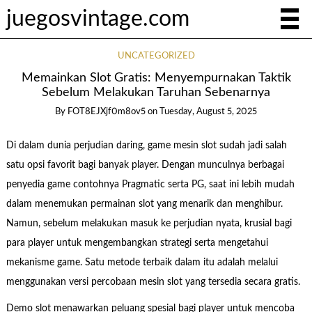
juegosvintage.com
UNCATEGORIZED
Memainkan Slot Gratis: Menyempurnakan Taktik
Sebelum Melakukan Taruhan Sebenarnya
By
FOT8EJXjf0m8ov5
on
Tuesday, August 5, 2025
Di dalam dunia perjudian daring, game mesin slot sudah jadi salah
satu opsi favorit bagi banyak player. Dengan munculnya berbagai
penyedia game contohnya Pragmatic serta PG, saat ini lebih mudah
dalam menemukan permainan slot yang menarik dan menghibur.
Namun, sebelum melakukan masuk ke perjudian nyata, krusial bagi
para player untuk mengembangkan strategi serta mengetahui
mekanisme game. Satu metode terbaik dalam itu adalah melalui
menggunakan versi percobaan mesin slot yang tersedia secara gratis.
Demo slot menawarkan peluang spesial bagi player untuk mencoba