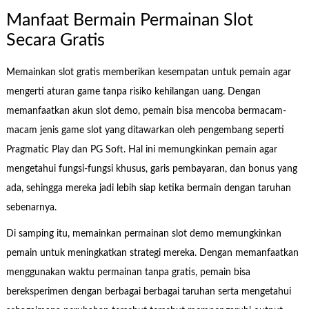
Manfaat Bermain Permainan Slot
Secara Gratis
Memainkan slot gratis memberikan kesempatan untuk pemain agar
mengerti aturan game tanpa risiko kehilangan uang. Dengan
memanfaatkan akun slot demo, pemain bisa mencoba bermacam-
macam jenis game slot yang ditawarkan oleh pengembang seperti
Pragmatic Play dan PG Soft. Hal ini memungkinkan pemain agar
mengetahui fungsi-fungsi khusus, garis pembayaran, dan bonus yang
ada, sehingga mereka jadi lebih siap ketika bermain dengan taruhan
sebenarnya.
Di samping itu, memainkan permainan slot demo memungkinkan
pemain untuk meningkatkan strategi mereka. Dengan memanfaatkan
menggunakan waktu permainan tanpa gratis, pemain bisa
bereksperimen dengan berbagai berbagai taruhan serta mengetahui