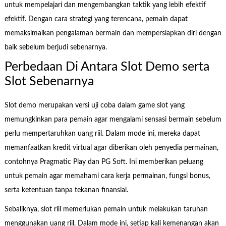
untuk mempelajari dan mengembangkan taktik yang lebih efektif
efektif. Dengan cara strategi yang terencana, pemain dapat
memaksimalkan pengalaman bermain dan mempersiapkan diri dengan
baik sebelum berjudi sebenarnya.
Perbedaan Di Antara Slot Demo serta
Slot Sebenarnya
Slot demo merupakan versi uji coba dalam game slot yang
memungkinkan para pemain agar mengalami sensasi bermain sebelum
perlu mempertaruhkan uang riil. Dalam mode ini, mereka dapat
memanfaatkan kredit virtual agar diberikan oleh penyedia permainan,
contohnya Pragmatic Play dan PG Soft. Ini memberikan peluang
untuk pemain agar memahami cara kerja permainan, fungsi bonus,
serta ketentuan tanpa tekanan finansial.
Sebaliknya, slot riil memerlukan pemain untuk melakukan taruhan
menggunakan uang riil. Dalam mode ini, setiap kali kemenangan akan