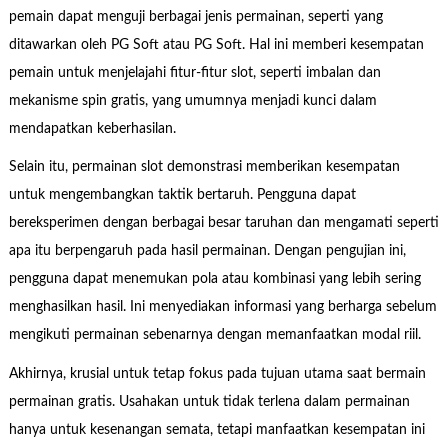
pemain dapat menguji berbagai jenis permainan, seperti yang
ditawarkan oleh PG Soft atau PG Soft. Hal ini memberi kesempatan
pemain untuk menjelajahi fitur-fitur slot, seperti imbalan dan
mekanisme spin gratis, yang umumnya menjadi kunci dalam
mendapatkan keberhasilan.
Selain itu, permainan slot demonstrasi memberikan kesempatan
untuk mengembangkan taktik bertaruh. Pengguna dapat
bereksperimen dengan berbagai besar taruhan dan mengamati seperti
apa itu berpengaruh pada hasil permainan. Dengan pengujian ini,
pengguna dapat menemukan pola atau kombinasi yang lebih sering
menghasilkan hasil. Ini menyediakan informasi yang berharga sebelum
mengikuti permainan sebenarnya dengan memanfaatkan modal riil.
Akhirnya, krusial untuk tetap fokus pada tujuan utama saat bermain
permainan gratis. Usahakan untuk tidak terlena dalam permainan
hanya untuk kesenangan semata, tetapi manfaatkan kesempatan ini