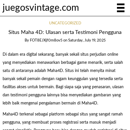
juegosvintage.com
UNCATEGORIZED
Situs Maha 4D: Ulasan serta Testimoni Pengguna
By
FOT8EJXjf0m8ov5
on
Saturday, July 19, 2025
Di dalam era digital sekarang, banyak sekali situs perjudian online
yang menyediakan menawarkan berbagai game menarik, serta salah
satu di antaranya adalah Maha4D. Situs ini telah menyita minat
banyak sekali pemain dengan ragam keunggulan yang tersedia serta
fasilitas akses untuk bermain. Bagi siapa saja yang penasaran, ulasan
dan testimoni pengguna lainnya bisa menyediakan gambaran yang
lebih baik mengenai pengalaman bermain di Maha4D.
Maha4D terkenal sebagai platform sebagai situs yang sangat ramah
pengguna, yang membuat proses registrasi serta masuk menjadi