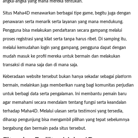
angka-angka yang mana mereka tentukan.
Situs Maha4D menawarkan berbagai tipe game, begitu juga dengan
penawaran serta menarik serta layanan yang mana mendukung.
Pengguna bisa melakukan pendaftaran secara gampang melalui
proses registrasi yang kilat serta tanpa harus ribet. Di samping itu,
melalui kemudahan login yang gampang, pengguna dapat dengan
mudah masuk ke profil mereka untuk bermain dan melakukan
transaksi di mana saja dan di mana saja.
Keberadaan website tersebut bukan hanya sekadar sebagai platform
bermain, melainkan juga memberikan ruang bagi komunitas perjudian
untuk berbagi data serta pengalaman. Ini membantu pemain baru
agar memahami secara mendalam tentang fungsi serta keandalan
terhadap Maha4D. Melalui ulasan serta testimoni yang tersedia,
diharap pengunjung bisa mengambil pilihan yang tepat sebelumnya
bergabung dan bermain pada situs tersebut.