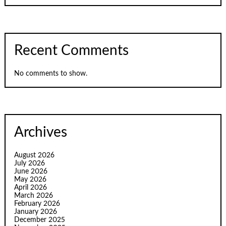
Recent Comments
No comments to show.
Archives
August 2026
July 2026
June 2026
May 2026
April 2026
March 2026
February 2026
January 2026
December 2025