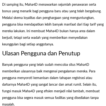
Di samping itu, Maha4D menawarkan sejumlah penawaran serta
bonus yang menarik bagi pengguna baru atau yang telah bergabung.
Melalui skema loyalitas dan penghargaan yang menguntungkan,
pengguna bisa mendapatkan lebih banyak manfaat dari tiap tarif yang
mereka lakukan. Ini membuat Maha4D bukan hanya area dalam
berjudi, tetapi serta wadah yang memberikan menyediakan
keunggulan bagi setiap anggotanya.
Ulasan Pengguna dan Penutup
Banyak pengguna yang telah sudah mencoba situs Maha4D
memberikan ulasannya baik mengenai pengalaman mereka. Para
pengguna menyoroti kemanisan dalam tahapan registrasi atau
daftarnya Maha4D yang sangat lancar dan amat rumit. Selain itu,
fungsi masuk Maha4D yang efisien menjadi nilai tambah, membuat
pengguna bisa segera masuk semua fasilitas yang disediakan tanpa
masalah.