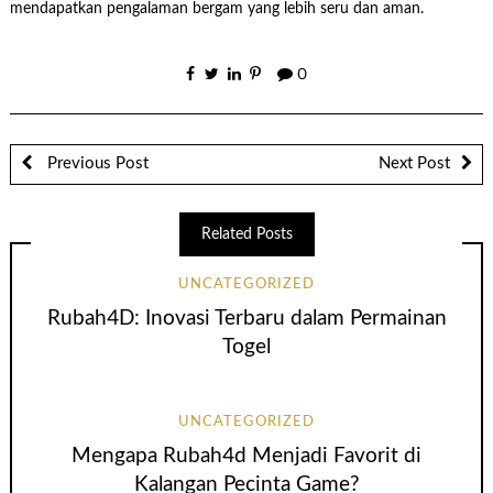
mendapatkan pengalaman bergam yang lebih seru dan aman.
0
Previous Post
Next Post
Related Posts
UNCATEGORIZED
Rubah4D: Inovasi Terbaru dalam Permainan
Togel
UNCATEGORIZED
Mengapa Rubah4d Menjadi Favorit di
Kalangan Pecinta Game?