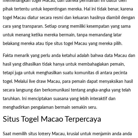
memenangkan togel Macau, dan bahwa permainan ini diatur oleh
pihak tertentu untuk kepentingan mereka. Hal ini tidak benar, karena
togel Macau diatur secara resmi dan keluaran hasilnya diambil dengan
cara yang transparan. Setiap orang memiliki kesempatan yang sama
untuk menang ketika mereka bermain, tanpa memandang latar
belakang mereka atau tipe situs togel Macau yang mereka pilih.
Fakta menarik yang perlu anda ketahui adalah bahwa data Macau dan
hasil yang dihasilkan tidak hanya untuk membahagiakan pemain,
tetapi juga untuk menghasilkan suatu komunitas di antara pecinta
togel. Melalui live draw Macau, para pemain dapat menyaksikan hasil
secara langsung dan berkomunikasi tentang angka-angka yang telah
taruhkan. Ini menciptakan suasana yang lebih interaktif dan
menghadirkan pengalaman bermain semakin seru.
Situs Togel Macao Terpercaya
Saat memilih situs lottery Macau, krusial untuk menjamin anda anda