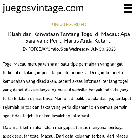
juegosvintage.com
UNCATEGORIZED
Kisah dan Kenyataan Tentang Togel di Macau: Apa
Saja yang Perlu Harus Anda Ketahui
By
FOT8EJXjf0m8ov5
on
Wednesday, July 30, 2025
Togel Macau merupakan salah satu tipe permainan yang sangat
terkenal di kalangan pecinta judi di Indonesia. Dengan beraneka
kemudahan yang disediakan, seperti akses informasi tentang togel
yang dapat diakses langsung melalui website, banyak individu yang
tertarik dalam uji nasibnya. Namun, di balik popularitasnya, terdapat
sejumlah mitos dan fakta yang perlu dipahami oleh semua pemain
agar tidak terjebak dalam kesalahan informasi.
Dalam artikel ini akan akan mengupas tuntas mengenai berbagai
aspek seputar togel Macau. Dari data keluaran terbaru dari Macau