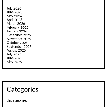
July 2026
June 2026
May 2026
April 2026
March 2026
February 2026
January 2026
December 2025
November 2025
October 2025
September 2025
August 2025
July 2025
June 2025
May 2025
Categories
Uncategorized