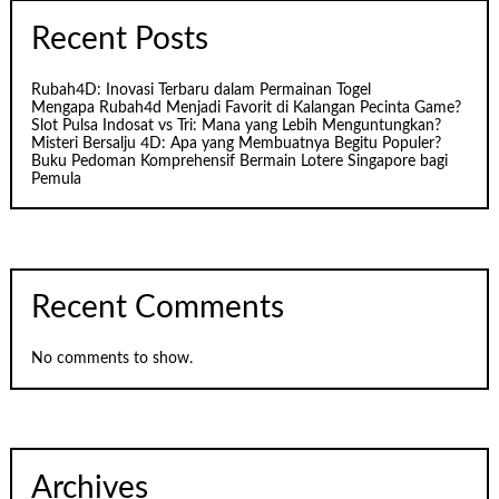
Recent Posts
Rubah4D: Inovasi Terbaru dalam Permainan Togel
Mengapa Rubah4d Menjadi Favorit di Kalangan Pecinta Game?
Slot Pulsa Indosat vs Tri: Mana yang Lebih Menguntungkan?
Misteri Bersalju 4D: Apa yang Membuatnya Begitu Populer?
Buku Pedoman Komprehensif Bermain Lotere Singapore bagi
Pemula
Recent Comments
No comments to show.
Archives