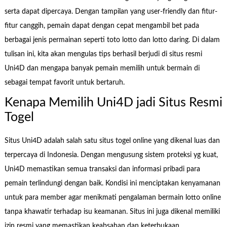
serta dapat dipercaya. Dengan tampilan yang user-friendly dan fitur-
fitur canggih, pemain dapat dengan cepat mengambil bet pada
berbagai jenis permainan seperti toto lotto dan lotto daring. Di dalam
tulisan ini, kita akan mengulas tips berhasil berjudi di situs resmi
Uni4D dan mengapa banyak pemain memilih untuk bermain di
sebagai tempat favorit untuk bertaruh.
Kenapa Memilih Uni4D jadi Situs Resmi
Togel
Situs Uni4D adalah salah satu situs togel online yang dikenal luas dan
terpercaya di Indonesia. Dengan mengusung sistem proteksi yg kuat,
Uni4D memastikan semua transaksi dan informasi pribadi para
pemain terlindungi dengan baik. Kondisi ini menciptakan kenyamanan
untuk para member agar menikmati pengalaman bermain lotto online
tanpa khawatir terhadap isu keamanan. Situs ini juga dikenal memiliki
izin resmi yang memastikan keabsahan dan keterbukaan