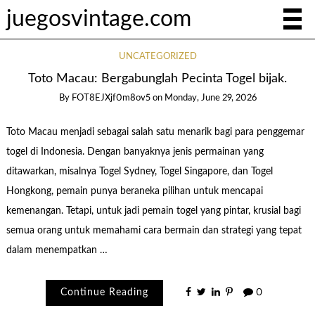
juegosvintage.com
UNCATEGORIZED
Toto Macau: Bergabunglah Pecinta Togel bijak.
By
FOT8EJXjf0m8ov5
on
Monday, June 29, 2026
Toto Macau menjadi sebagai salah satu menarik bagi para penggemar
togel di Indonesia. Dengan banyaknya jenis permainan yang
ditawarkan, misalnya Togel Sydney, Togel Singapore, dan Togel
Hongkong, pemain punya beraneka pilihan untuk mencapai
kemenangan. Tetapi, untuk jadi pemain togel yang pintar, krusial bagi
semua orang untuk memahami cara bermain dan strategi yang tepat
dalam menempatkan …
Continue Reading
0