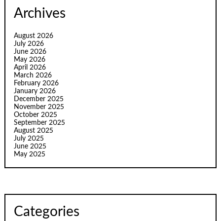
Archives
August 2026
July 2026
June 2026
May 2026
April 2026
March 2026
February 2026
January 2026
December 2025
November 2025
October 2025
September 2025
August 2025
July 2025
June 2025
May 2025
Categories