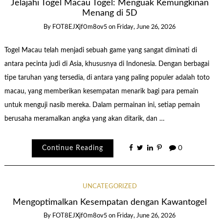
Jelajahi Togel Macau Togel: Menguak Kemungkinan
Menang di 5D
By
FOT8EJXjf0m8ov5
on
Friday, June 26, 2026
Togel Macau telah menjadi sebuah game yang sangat diminati di
antara pecinta judi di Asia, khususnya di Indonesia. Dengan berbagai
tipe taruhan yang tersedia, di antara yang paling populer adalah toto
macau, yang memberikan kesempatan menarik bagi para pemain
untuk menguji nasib mereka. Dalam permainan ini, setiap pemain
berusaha meramalkan angka yang akan ditarik, dan …
Continue Reading
0
UNCATEGORIZED
Mengoptimalkan Kesempatan dengan Kawantogel
By
FOT8EJXjf0m8ov5
on
Friday, June 26, 2026