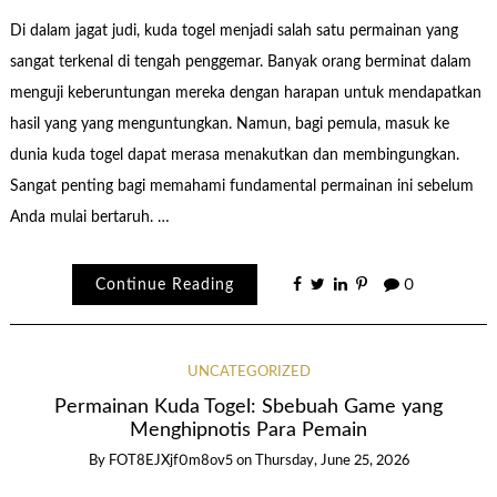
Di dalam jagat judi, kuda togel menjadi salah satu permainan yang
sangat terkenal di tengah penggemar. Banyak orang berminat dalam
menguji keberuntungan mereka dengan harapan untuk mendapatkan
hasil yang yang menguntungkan. Namun, bagi pemula, masuk ke
dunia kuda togel dapat merasa menakutkan dan membingungkan.
Sangat penting bagi memahami fundamental permainan ini sebelum
Anda mulai bertaruh. …
Continue Reading
0
UNCATEGORIZED
Permainan Kuda Togel: Sbebuah Game yang
Menghipnotis Para Pemain
By
FOT8EJXjf0m8ov5
on
Thursday, June 25, 2026