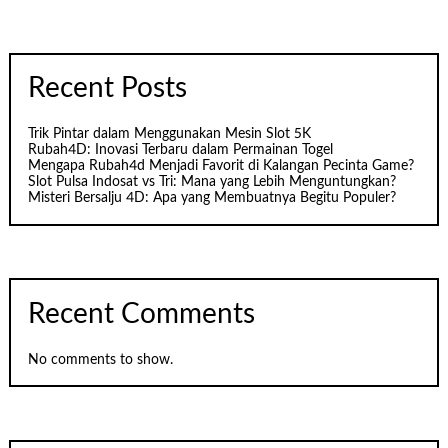
Recent Posts
Trik Pintar dalam Menggunakan Mesin Slot 5K
Rubah4D: Inovasi Terbaru dalam Permainan Togel
Mengapa Rubah4d Menjadi Favorit di Kalangan Pecinta Game?
Slot Pulsa Indosat vs Tri: Mana yang Lebih Menguntungkan?
Misteri Bersalju 4D: Apa yang Membuatnya Begitu Populer?
Recent Comments
No comments to show.